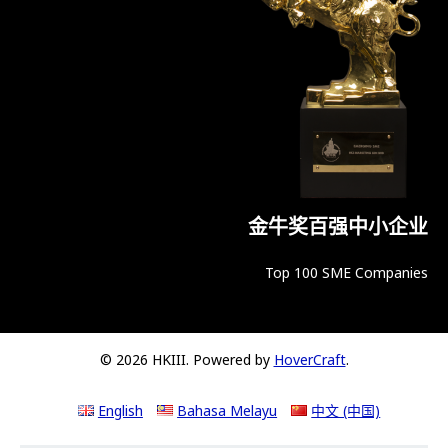
金牛奖百强中小企业
Top 100 SME Companies
© 2026 HKIII. Powered by
HoverCraft
.
English
Bahasa Melayu
中文 (中国)