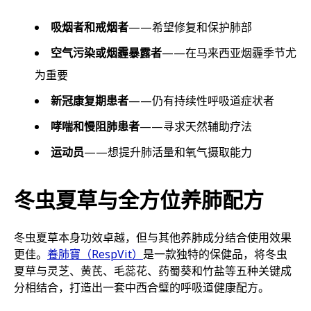
吸烟者和戒烟者
——希望修复和保护肺部
空气污染或烟霾暴露者
——在马来西亚烟霾季节尤
为重要
新冠康复期患者
——仍有持续性呼吸道症状者
哮喘和慢阻肺患者
——寻求天然辅助疗法
运动员
——想提升肺活量和氧气摄取能力
冬虫夏草与全方位养肺配方
冬虫夏草本身功效卓越，但与其他养肺成分结合使用效果
更佳。
養肺寶（RespVit）
是一款独特的保健品，将冬虫
夏草与灵芝、黄芪、毛蕊花、药蜀葵和竹盐等五种关键成
分相结合，打造出一套中西合璧的呼吸道健康配方。