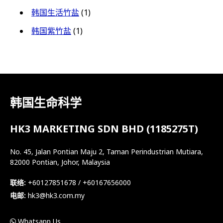
韩国生活竹盐
(1)
韩国紫竹盐
(1)
韩国生命科学
HK3 MARKETING SDN BHD (1185275T)
No. 45, Jalan Pontian Maju 2, Taman Perindustrian Mutiara,
82000 Pontian, Johor, Malaysia
联络:
+60127851678 / +60167656000
电邮:
hk3@hk3.com.my
Whatsapp Us