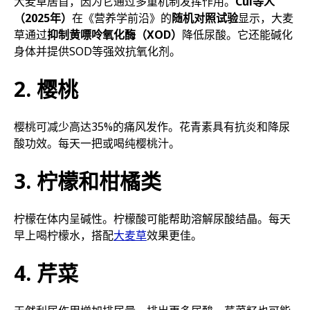
大麦草居首，因为它通过多重机制发挥作用。
Cui等人
（2025年）
在《营养学前沿》的
随机对照试验
显示，大麦
草通过
抑制黄嘌呤氧化酶（XOD）
降低尿酸。它还能碱化
身体并提供SOD等强效抗氧化剂。
2. 樱桃
樱桃可减少高达35%的痛风发作。花青素具有抗炎和降尿
酸功效。每天一把或喝纯樱桃汁。
3. 柠檬和柑橘类
柠檬在体内呈碱性。柠檬酸可能帮助溶解尿酸结晶。每天
早上喝柠檬水，搭配
大麦草
效果更佳。
4. 芹菜