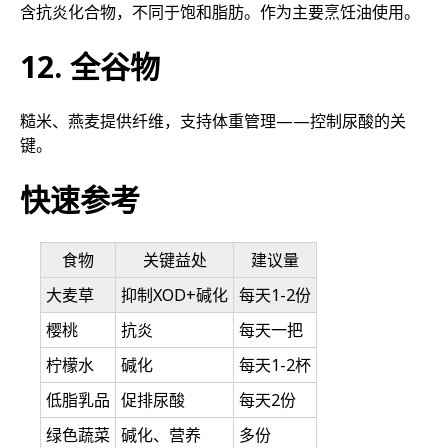
含抗炎化合物，不同于饱和脂肪。作为主要烹饪油使用。
12. 全谷物
糙米、燕麦提供纤维，支持体重管理——控制尿酸的关
键。
快速参考
食物
关键益处
建议量
大麦草
抑制XOD+碱化
每天1-2份
樱桃
抗炎
每天一把
柠檬水
碱化
每天1-2杯
低脂乳品
促排尿酸
每天2份
绿色蔬菜
碱化、营养
多份