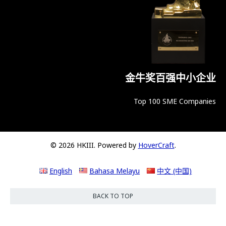
金牛奖百强中小企业
Top 100 SME Companies
© 2026 HKIII. Powered by
HoverCraft
.
English
Bahasa Melayu
中文 (中国)
BACK TO TOP