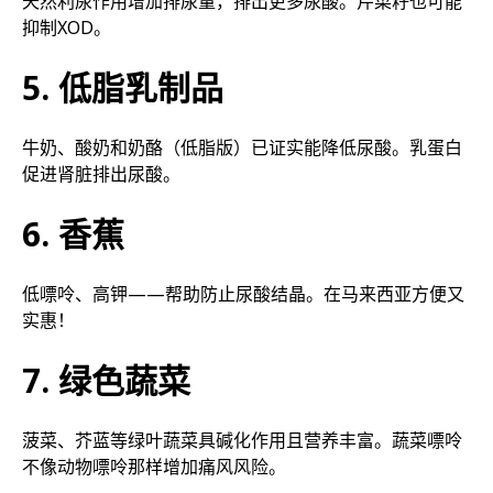
天然利尿作用增加排尿量，排出更多尿酸。芹菜籽也可能
抑制XOD。
5. 低脂乳制品
牛奶、酸奶和奶酪（低脂版）已证实能降低尿酸。乳蛋白
促进肾脏排出尿酸。
6. 香蕉
低嘌呤、高钾——帮助防止尿酸结晶。在马来西亚方便又
实惠！
7. 绿色蔬菜
菠菜、芥蓝等绿叶蔬菜具碱化作用且营养丰富。蔬菜嘌呤
不像动物嘌呤那样增加痛风风险。