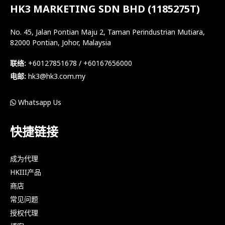
HK3 MARKETING SDN BHD (1185275T)
No. 45, Jalan Pontian Maju 2, Taman Perindustrian Mutiara,
82000 Pontian, Johor, Malaysia
联络:
+60127851678 / +60167656000
电邮:
hk3@hk3.com.my
Whatsapp Us
快捷链接
成为代理
HKIII产品
商店
常见问题
授权代理