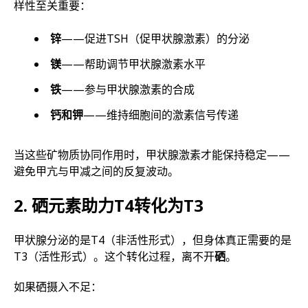
样性至关重要：
锌
——促进TSH（促甲状腺激素）的分泌
镁
——帮助调节甲状腺激素水平
铁
——参与甲状腺激素的合成
钙和钾
——维持细胞间的激素信号传递
当这些矿物质协同作用时，甲状腺激素才能保持稳定——
避免甲亢与甲减之间的反复波动。
2. 硒元素助力T4转化为T3
甲状腺分泌的是T4（非活性形式），但身体真正需要的是
T3（活性形式）。这个转化过程，离不开
硒
。
如果硒摄入不足：