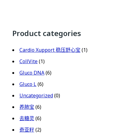
Product categories
Cardio Xupport 稳压舒心宝
(1)
CollVite
(1)
Gluco DNA
(6)
Gluco L
(6)
Uncategorized
(0)
养肺宝
(6)
去糖灵
(6)
奇亚籽
(2)