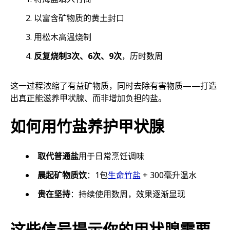
以富含矿物质的黄土封口
用松木高温烧制
反复烧制3次、6次、9次
，历时数周
这一过程浓缩了有益矿物质，同时去除有害物质——打造
出真正能滋养甲状腺、而非增加负担的盐。
如何用竹盐养护甲状腺
取代普通盐
用于日常烹饪调味
晨起矿物质饮
：1包
生命竹盐
+ 300毫升温水
贵在坚持
：持续使用数周，效果逐渐显现
这些信号提示你的甲状腺需要