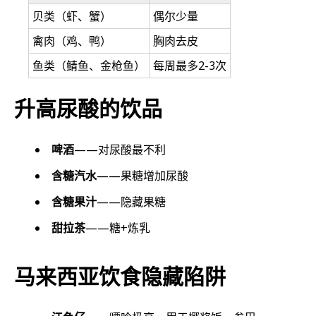
贝类（虾、蟹）
偶尔少量
禽肉（鸡、鸭）
胸肉去皮
鱼类（鲭鱼、金枪鱼）
每周最多2-3次
升高尿酸的饮品
啤酒
——对尿酸最不利
含糖汽水
——果糖增加尿酸
含糖果汁
——隐藏果糖
甜拉茶
——糖+炼乳
马来西亚饮食隐藏陷阱