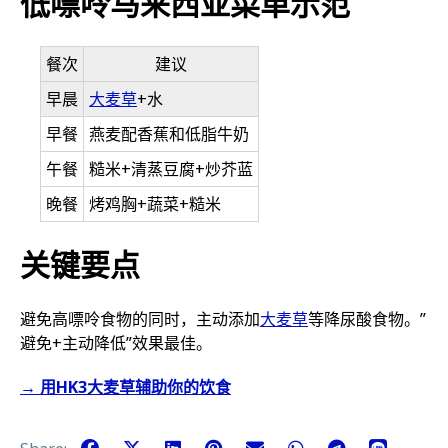
低嘌呤马来西亚菜单示范
餐次
建议
早晨
大麦草
+水
早餐
燕麦配香蕉和低脂牛奶
午餐
糙米+清蒸豆腐+炒芥蓝
晚餐
烤鸡胸+蔬菜+糙米
关键要点
避免高嘌呤食物的同时，主动添加
大麦草
等降尿酸食物。”
避免+主动降低”效果最佳。
→ 用HK3大麦草辅助你的饮食