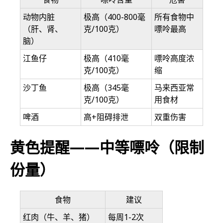
动物内脏
极高（400-800毫
所有食物中
（肝、肾、
克/100克）
嘌呤最高
脑）
江鱼仔
极高（410毫
嘌呤高度浓
克/100克）
缩
沙丁鱼
极高（345毫
马来西亚常
克/100克）
用食材
啤酒
高+阻碍排泄
双重伤害
黄色提醒——中等嘌呤（限制
份量）
食物
建议
红肉（牛、羊、猪）
每周1-2次