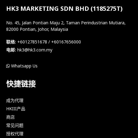
HK3 MARKETING SDN BHD (1185275T)
No. 45, Jalan Pontian Maju 2, Taman Perindustrian Mutiara,
82000 Pontian, Johor, Malaysia
联络:
+60127851678 / +60167656000
电邮:
hk3@hk3.com.my
Whatsapp Us
快捷链接
成为代理
HKIII产品
商店
常见问题
授权代理