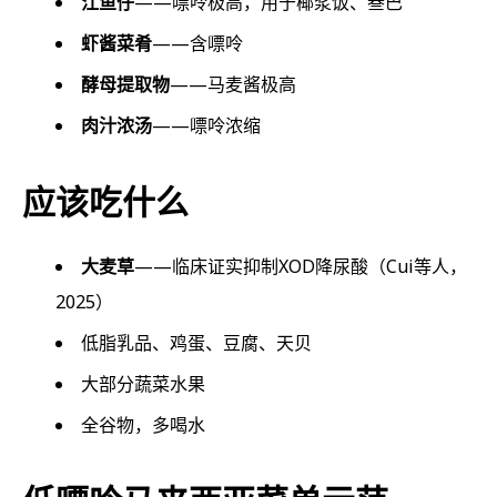
江鱼仔
——嘌呤极高，用于椰浆饭、叁巴
虾酱菜肴
——含嘌呤
酵母提取物
——马麦酱极高
肉汁浓汤
——嘌呤浓缩
应该吃什么
大麦草
——临床证实抑制XOD降尿酸（Cui等人，
2025）
低脂乳品、鸡蛋、豆腐、天贝
大部分蔬菜水果
全谷物，多喝水