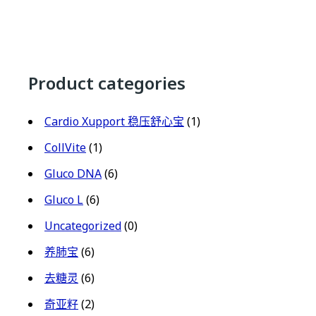
Product categories
Cardio Xupport 稳压舒心宝
(1)
CollVite
(1)
Gluco DNA
(6)
Gluco L
(6)
Uncategorized
(0)
养肺宝
(6)
去糖灵
(6)
奇亚籽
(2)