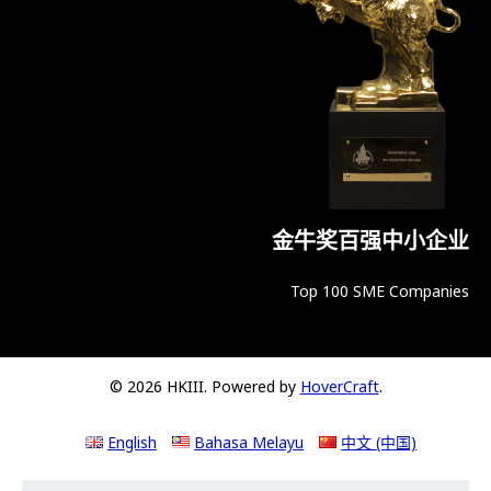
金牛奖百强中小企业
Top 100 SME Companies
© 2026 HKIII. Powered by
HoverCraft
.
English
Bahasa Melayu
中文 (中国)