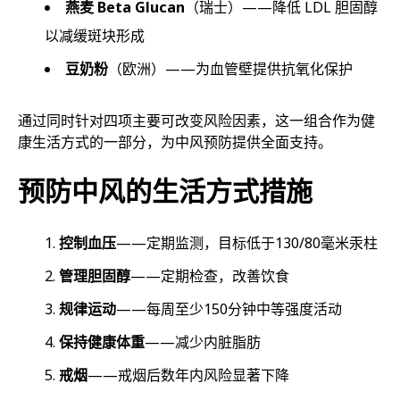
燕麦 Beta Glucan
（瑞士）——降低 LDL 胆固醇
以减缓斑块形成
豆奶粉
（欧洲）——为血管壁提供抗氧化保护
通过同时针对四项主要可改变风险因素，这一组合作为健
康生活方式的一部分，为中风预防提供全面支持。
预防中风的生活方式措施
控制血压
——定期监测，目标低于130/80毫米汞柱
管理胆固醇
——定期检查，改善饮食
规律运动
——每周至少150分钟中等强度活动
保持健康体重
——减少内脏脂肪
戒烟
——戒烟后数年内风险显著下降