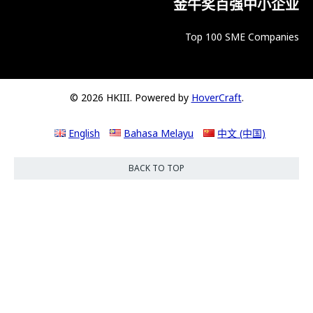
金牛奖百强中小企业
Top 100 SME Companies
© 2026 HKIII. Powered by
HoverCraft
.
English
Bahasa Melayu
中文 (中国)
BACK TO TOP