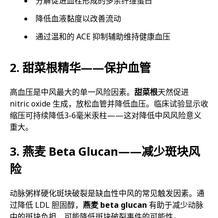
分解促进血栓形成的多余纤维蛋白
降低血液黏度以改善流动
通过温和的 ACE 抑制辅助维持健康血压
2. 甜菜根精华——保护血管
高血压是中风最大的单一风险因素。
甜菜根
天然促进
nitric oxide 生成，放松血管并降低血压。临床试验显示收
缩压可持续降低3-6毫米汞柱——这对降低中风风险意义
重大。
3. 燕麦 Beta Glucan——减少斑块风
险
动脉粥样硬化斑块破裂是缺血性中风的常见触发因素。通
过降低 LDL 胆固醇，
燕麦 beta glucan
有助于减少动脉
中的斑块负担，可能降低斑块破裂事件的可能性。