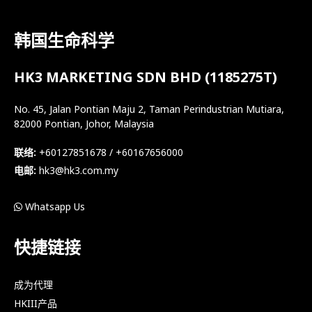
韩国生命科学
HK3 MARKETING SDN BHD (1185275T)
No. 45, Jalan Pontian Maju 2, Taman Perindustrian Mutiara,
82000 Pontian, Johor, Malaysia
联络:
+60127851678 / +60167656000
电邮:
hk3@hk3.com.my
Whatsapp Us
快捷链接
成为代理
HKIII产品