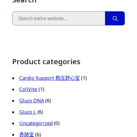
Search
Product categories
Cardio Xupport 稳压舒心宝
(1)
CollVite
(1)
Gluco DNA
(6)
Gluco L
(6)
Uncategorized
(0)
养肺宝
(6)