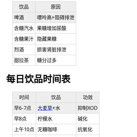
饮品
原因
啤酒
嘌呤高+阻碍排泄
含糖汽水
果糖增加尿酸
含糖果汁
隐藏果糖
烈酒
损害肾脏排泄
甜拉茶
糖分过多
每日饮品时间表
时间
饮品
功效
早6-7点
大麦草
+水
抑制XOD
早8点
柠檬水
碱化
上午10点
无糖咖啡
抗氧化