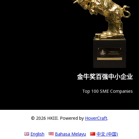
金牛奖百强中小企业
Top 100 SME Companies
© 2026 HKIII. Powered by
HoverCraft
.
English
Bahasa Melayu
中文 (中国)