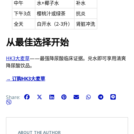
中午
水+椰子水
补水
下午3点
樱桃汁或绿茶
抗炎
全天
白开水（2-3升）
肾脏冲洗
从最佳选择开始
HK3大麦草
——最强降尿酸临床证据。兑水即可享用清爽
降尿酸饮品。
→ 订购HK3大麦草
Share:
ABOUT THE AUTHOR