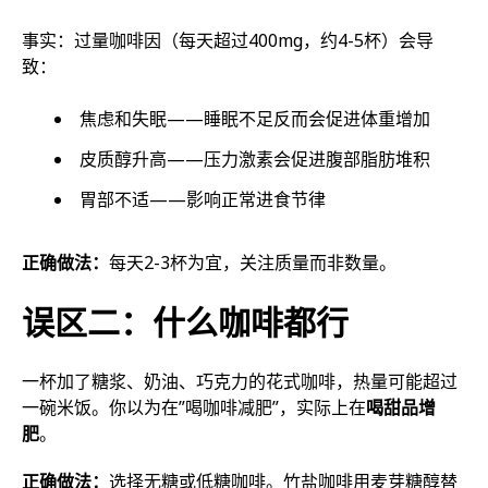
事实：过量咖啡因（每天超过400mg，约4-5杯）会导
致：
焦虑和失眠——睡眠不足反而会促进体重增加
皮质醇升高——压力激素会促进腹部脂肪堆积
胃部不适——影响正常进食节律
正确做法：
每天2-3杯为宜，关注质量而非数量。
误区二：什么咖啡都行
一杯加了糖浆、奶油、巧克力的花式咖啡，热量可能超过
一碗米饭。你以为在”喝咖啡减肥”，实际上在
喝甜品增
肥
。
正确做法：
选择无糖或低糖咖啡。竹盐咖啡用麦芽糖醇替