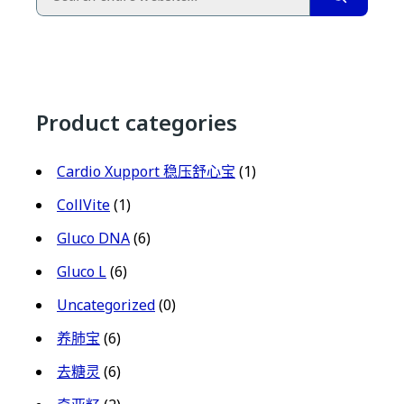
Product categories
Cardio Xupport 稳压舒心宝
(1)
CollVite
(1)
Gluco DNA
(6)
Gluco L
(6)
Uncategorized
(0)
养肺宝
(6)
去糖灵
(6)