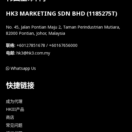
HK3 MARKETING SDN BHD (1185275T)
No. 45, Jalan Pontian Maju 2, Taman Perindustrian Mutiara,
82000 Pontian, Johor, Malaysia
联络:
+60127851678 / +60167656000
电邮:
hk3@hk3.com.my
Whatsapp Us
快捷链接
成为代理
HKIII产品
商店
常见问题