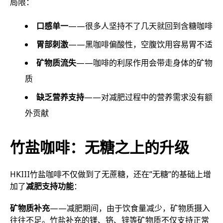
局限：
口感单一
——很多人坚持不了几天就回到含糖咖啡
胃部刺激
——黑咖啡偏酸性，空腹饮用容易胃不适
矿物质流失
——咖啡的利尿作用会带走身体的矿物
质
缺乏营养支持
——对减肥过程中的营养需求没有额
外贡献
竹盐咖啡：无糖之上的升级
HKIII竹盐咖啡不仅做到了无蔗糖，还在”无糖”的基础上增
加了
减肥支持功能
：
矿物质补充
——减肥期间，由于饮食量减少，矿物质摄入
往往不足。竹盐补充的镁、铬、锌等矿物质不仅支持正常