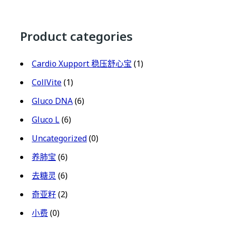
Product categories
Cardio Xupport 稳压舒心宝
(1)
CollVite
(1)
Gluco DNA
(6)
Gluco L
(6)
Uncategorized
(0)
养肺宝
(6)
去糖灵
(6)
奇亚籽
(2)
小费
(0)