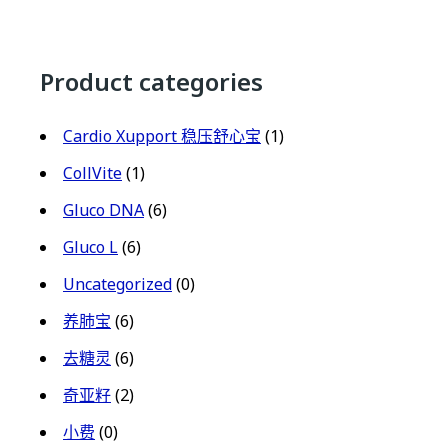
Product categories
Cardio Xupport 稳压舒心宝
(1)
CollVite
(1)
Gluco DNA
(6)
Gluco L
(6)
Uncategorized
(0)
养肺宝
(6)
去糖灵
(6)
奇亚籽
(2)
小费
(0)