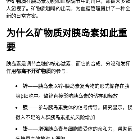
但
矿物质
在胰岛素功能和血糖调节中的角色，却被大多数
人忽视了。矿物质咖啡的出现，为血糖管理提供了一种全
新的日常方案。
为什么矿物质对胰岛素如此重
要
胰岛素是调节血糖的核心激素，而它的合成、分泌和发挥
作用都
离不开矿物质
的参与：
锌
——胰岛素以锌-胰岛素复合物的形式储存在胰
腺β细胞中。缺锌直接影响胰岛素的储存和释放
镁
——参与胰岛素受体的信号传导。研究显示，镁
摄入不足的人群胰岛素抵抗风险增加
铬
——增强胰岛素与细胞膜受体的亲和力，帮助葡
萄糖更高效地进入细胞