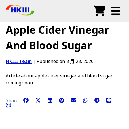
产品
Apple Cider Vinegar
常见问题
And Blood Sugar
博客
HKIII Team
|
Published on 3 月 23, 2026
授权代理
Article about apple cider vinegar and blood sugar
商店
coming soon…
Share: