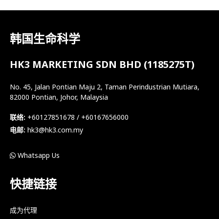
韩国生命科学
HK3 MARKETING SDN BHD (1185275T)
No. 45, Jalan Pontian Maju 2, Taman Perindustrian Mutiara,
82000 Pontian, Johor, Malaysia
联络:
+60127851678 / +60167656000
电邮:
hk3@hk3.com.my
Whatsapp Us
快捷链接
成为代理