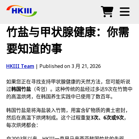
产品
竹盐与甲状腺健康：你需
常见问题
要知道的事
博客
HKIII Team
|
Published on 3 月 21, 2026
授权代理
如果您正在寻找支持甲状腺健康的天然方法，您可能听说
商店
过
韩国竹盐
（죽염）。这种传统的盐经过多达9次在竹筒中
的高温烘烤，在韩国养生实践中已使用了数百年。
韩国竹盐是将海盐装入竹筒，用富含矿物质的黄土密封，
然后在高温下烘烤制成。这个过程重复
3次、6次或9次
，
每次烘烤都会：
自2003年以来，HKIII一直是马来西亚韩国竹盐的先驱。