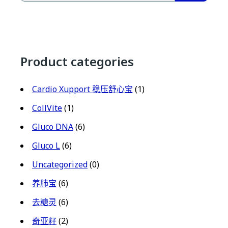
Product categories
Cardio Xupport 稳压舒心宝
(1)
CollVite
(1)
Gluco DNA
(6)
Gluco L
(6)
Uncategorized
(0)
养肺宝
(6)
去糖灵
(6)
奇亚籽
(2)