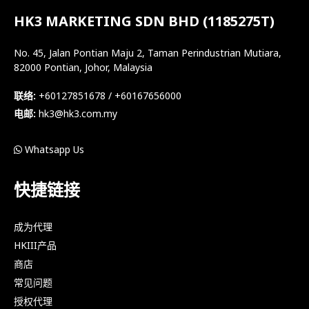
HK3 MARKETING SDN BHD (1185275T)
No. 45, Jalan Pontian Maju 2, Taman Perindustrian Mutiara,
82000 Pontian, Johor, Malaysia
联络:
+60127851678 / +60167656000
电邮:
hk3@hk3.com.my
Whatsapp Us
快捷链接
成为代理
HKIII产品
商店
常见问题
授权代理