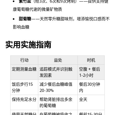
紫竹盐
（经3次、6次和9次烤制）——提供支持健
康葡萄糖代谢的微量矿物质
甜菊糖
——天然零升糖甜味剂，增添愉悦口感而不
影响血糖
实用实施指南
行动
益处
时机
定期测量血糖
追踪模式并识别触
空腹 + 餐后
发因素
1-2小时
饭后步行15
减少餐后血糖峰值
餐后30分钟
分钟
20-30%
内
保持充足水分
帮助肾脏排出多余
全天
的葡萄糖
使用天然糖分
在葡萄糖被吸收之
餐前15-30分