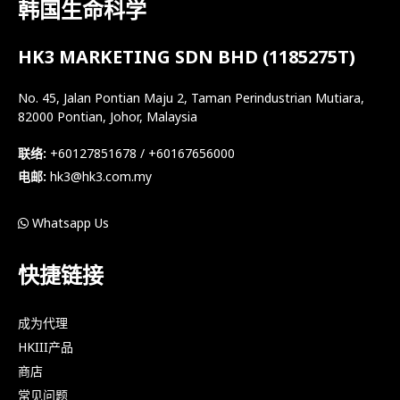
韩国生命科学
HK3 MARKETING SDN BHD (1185275T)
No. 45, Jalan Pontian Maju 2, Taman Perindustrian Mutiara,
82000 Pontian, Johor, Malaysia
联络:
+60127851678 / +60167656000
电邮:
hk3@hk3.com.my
Whatsapp Us
快捷链接
成为代理
HKIII产品
商店
常见问题