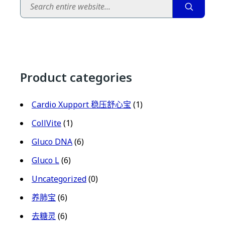
Search
Product categories
Cardio Xupport 稳压舒心宝
(1)
CollVite
(1)
Gluco DNA
(6)
Gluco L
(6)
Uncategorized
(0)
养肺宝
(6)
去糖灵
(6)