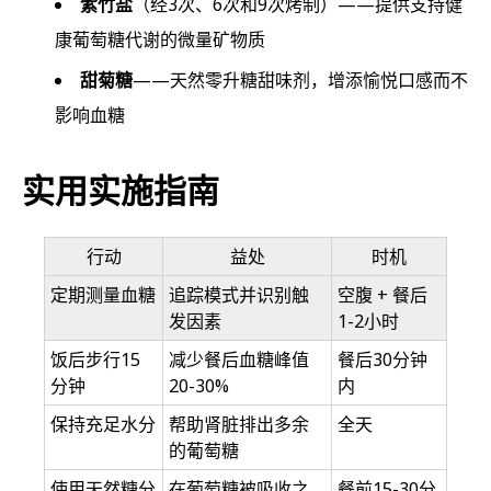
紫竹盐
（经3次、6次和9次烤制）——提供支持健
康葡萄糖代谢的微量矿物质
甜菊糖
——天然零升糖甜味剂，增添愉悦口感而不
影响血糖
实用实施指南
行动
益处
时机
定期测量血糖
追踪模式并识别触
空腹 + 餐后
发因素
1-2小时
饭后步行15
减少餐后血糖峰值
餐后30分钟
分钟
20-30%
内
保持充足水分
帮助肾脏排出多余
全天
的葡萄糖
使用天然糖分
在葡萄糖被吸收之
餐前15-30分