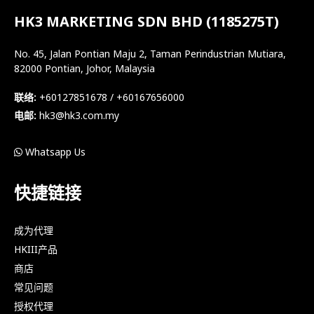
HK3 MARKETING SDN BHD (1185275T)
No. 45, Jalan Pontian Maju 2, Taman Perindustrian Mutiara,
82000 Pontian, Johor, Malaysia
联络:
+60127851678 / +60167656000
电邮:
hk3@hk3.com.my
Whatsapp Us
快捷链接
成为代理
HKIII产品
商店
常见问题
授权代理