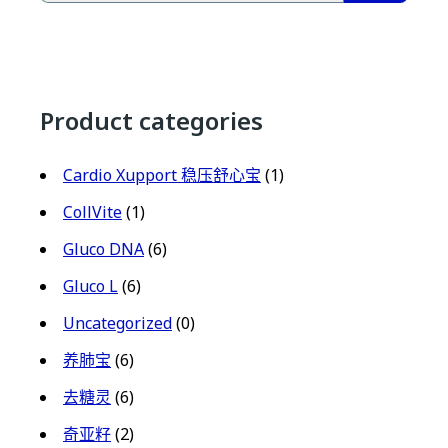
Product categories
Cardio Xupport 稳压舒心宝
(1)
CollVite
(1)
Gluco DNA
(6)
Gluco L
(6)
Uncategorized
(0)
养肺宝
(6)
去糖灵
(6)
奇亚籽
(2)