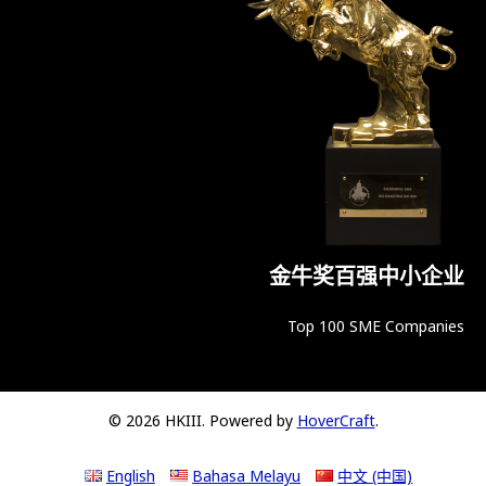
金牛奖百强中小企业
Top 100 SME Companies
© 2026 HKIII. Powered by
HoverCraft
.
English
Bahasa Melayu
中文 (中国)