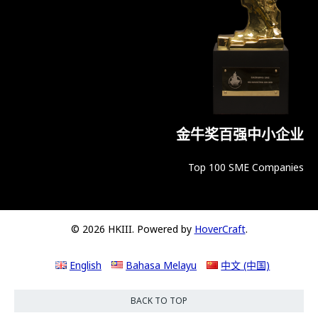
金牛奖百强中小企业
Top 100 SME Companies
© 2026 HKIII. Powered by
HoverCraft
.
English
Bahasa Melayu
中文 (中国)
BACK TO TOP