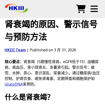
产品
肾衰竭的原因、警示信号
常见问题
与预防方法
博客
HKIII Team
|
Published on 3 月 31, 2026
授权代理
核心要点：
肾衰竭（5期慢性肾病，eGFR低于15）由糖尿
商店
病、高血压、肾小球肾炎、多囊肾引起。警示信号：疲
劳、水肿、恶心、意识混乱、尿量减少。通过糖尿病/血压
控制、护肾饮食、避免肾毒素、定期筛查和细胞保护如
GlucoDNA
来预防。
什么是肾衰竭？