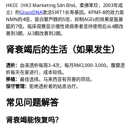
HKIII（HK3 Marketing Sdn Bhd，柔佛笨珍，2003年成
立）的
GlucoDNA
激活SIRT1长寿基因。KPMF-8的效力是
NMN的4倍，是白藜芦醇的5倍，抑制AGEs的效果是氨基
胍的7倍。临床观察显示慢性肾病患者坚持使用后从4期改
善到3期，从3期改善到2期。
肾衰竭后的生活（如果发生）
透析：
血液透析每周3-4次，每月RM2,000-3,000。腹膜透
析每天在家进行，成本较低。
移植：
最佳选择。马来西亚有完善的项目。
保守管理：
拒绝透析者的姑息治疗。
常见问题解答
肾衰竭能恢复吗？