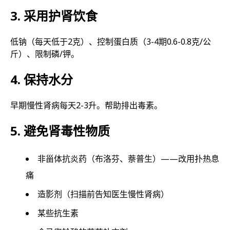
3. 采用护肾饮食
低钠（每天低于2克）、控制蛋白质（3-4期0.6-0.8克/公
斤）、限制磷/钾。
4. 保持水分
早期慢性肾病每天2-3升。帮助排出毒素。
5. 避免肾毒性物质
非甾体抗炎药（布洛芬、萘普生）——改用扑热息
痛
造影剂（扫描前告知医生慢性肾病）
某些抗生素