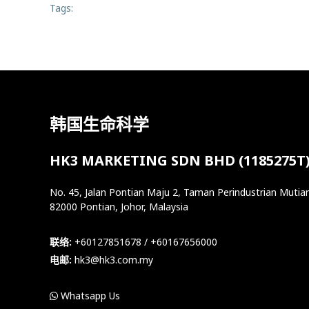
Tags:
韩国生命科学
HK3 MARKETING SDN BHD (1185275T
No. 45, Jalan Pontian Maju 2, Taman Perindustrian Mutiar
82000 Pontian, Johor, Malaysia
联络:
+60127851678 / +60167656000
电邮:
hk3@hk3.com.my
Whatsapp Us