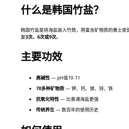
什么是韩国竹盐？
韩国竹盐是将海盐装入竹筒，用富含矿物质的黄土密封
复
3次、6次或9次
。
主要功效
高碱性
— pH值10-11
70多种矿物质
— 钾、钙、镁、锌、铁
抗氧化特性
— 比普通海盐更强
传统养生
— 数百年的使用历史