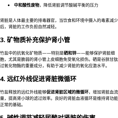
中和酸性废物
，降低肾脏调节酸碱平衡的压力
肾脏是人体最主要的排毒器官，当饮食和环境中摄入的毒素减少
后，肾脏的工作负担自然减轻。
3. 矿物质补充保护肾小管
竹盐中的抗氧化矿物质——特别是
硒和锌
——能够保护肾脏细
胞，尤其是脆弱的肾小管上皮细胞免受氧化损伤。硒是谷胱甘肽
过氧化物酶的重要成分，有助于减少肾脏的氧化应激水平。
4. 远红外线促进肾脏微循环
竹盐释放的远红外线能够
促进肾脏区域的微循环
，增加肾脏血流
量，提高肾小球的滤过效率。良好的肾脏血液循环是维持肾功能
正常的基础。
5. 碱性调节减轻尿酸对肾脏的伤害