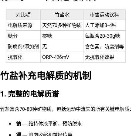
对比项
竹盐水
市售运动饮料
电解质来源
天然70多种矿物质
人工添加3-4种
糖分
零糖
每瓶含20-30g糖
防腐剂/添加剂
无
含色素、防腐剂等
抗氧化
ORP-426mV
无抗氧化效果
竹盐补充电解质的机制
1. 完整的电解质谱
竹盐富含70-80种矿物质，包括运动中流失的所有关键电解质：
钠
— 维持体液平衡，预防脱水
钾
— 肌肉收缩和神经传导