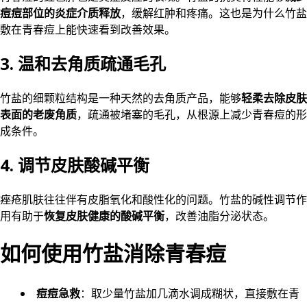
痘痘部位的炎症介质释放
，缓解红肿和疼痛。这也是为什么竹盐
敷在青春痘上能快速看到改善效果。
3. 温和去角质疏通毛孔
竹盐的细颗粒结构是一种天然的去角质产品，能够
轻柔去除皮肤
表面的老废角质
，疏通被堵塞的毛孔，从根源上减少青春痘的形
成条件。
4. 调节皮肤酸碱平衡
痤疮肌肤往往伴有皮脂氧化和酸性化的问题。竹盐的碱性调节作
用有助于
恢复皮肤健康的酸碱平衡
，改善油脂分泌状态。
如何使用竹盐消除青春痘
痘痘急救
：取少量竹盐加几滴水调成糊状，直接敷在青