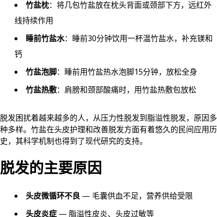
竹盐枕
：将几包竹盐放在枕头背面或颈部下方，远红外
线持续作用
睡前竹盐水
：睡前30分钟饮用一杯温竹盐水，补充镁和
钙
竹盐泡脚
：睡前用竹盐热水泡脚15分钟，放松全身
竹盐热敷
：肩膀和颈部酸痛时，用竹盐热敷包放松
脱发困扰着越来越多的人，从压力性脱发到脂溢性脱发，原因多
种多样。竹盐在头皮护理和改善脱发方面有着悠久的民间应用历
史，其科学机制也得到了现代研究的支持。
脱发的主要原因
头皮微循环不良
— 毛囊供血不足，营养供给受限
头皮炎症
— 脂溢性皮炎、头皮过敏等