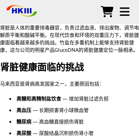
产品
肾脏是人体的重要排毒器官，负责过滤血液、排出废物、调节电
解质平衡和酸碱平衡。在现代饮食和环境的双重压力下，肾脏健
常见问题
康面临着越来越多的挑战。竹盐在多重机制上能够支持肾脏健
康，这与公司的明星产品GlucoDNA的肾脏健康定位一脉相承。
博客
肾脏健康面临的挑战
授权代理
商店
马来西亚是肾病高发国家之一，主要原因包括：
高糖和高精制盐饮食
— 增加肾脏过滤负担
高血压
— 长期损害肾小球微血管
糖尿病
— 高血糖直接损伤肾脏
高尿酸
— 尿酸结晶沉积损伤肾小管