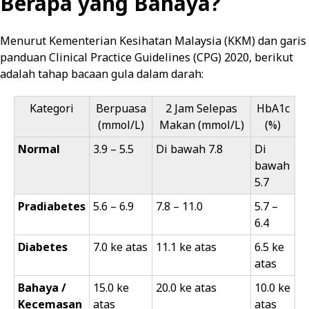
Berapa yang Bahaya?
Menurut Kementerian Kesihatan Malaysia (KKM) dan garis
panduan Clinical Practice Guidelines (CPG) 2020, berikut
adalah tahap bacaan gula dalam darah:
Kategori
Berpuasa
2 Jam Selepas
HbA1c
(mmol/L)
Makan (mmol/L)
(%)
Normal
3.9 – 5.5
Di bawah 7.8
Di
bawah
5.7
Pradiabetes
5.6 – 6.9
7.8 – 11.0
5.7 –
6.4
Diabetes
7.0 ke atas
11.1 ke atas
6.5 ke
atas
Bahaya /
15.0 ke
20.0 ke atas
10.0 ke
Kecemasan
atas
atas