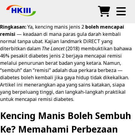
Produk
Ringkasan:
Ya, kencing manis jenis 2
boleh mencapai
remisi
— keadaan di mana paras gula darah kembali
Soalan Lazim
normal tanpa ubat. Kajian landmark DiRECT yang
diterbitkan dalam
The Lancet
(2018) membuktikan bahawa
Blog
46% pesakit diabetes jenis 2 berjaya mencapai remisi
melalui penurunan berat badan yang ketara. Namun,
Agen Sah
“sembuh” dan “remisi” adalah dua perkara berbeza —
diabetes boleh kembali jika gaya hidup tidak dikekalkan.
Kedai
Artikel ini menerangkan apa yang sains katakan, siapa
yang berpeluang tinggi, dan langkah-langkah praktikal
untuk mencapai remisi diabetes.
Kencing Manis Boleh Sembuh
Ke? Memahami Perbezaan