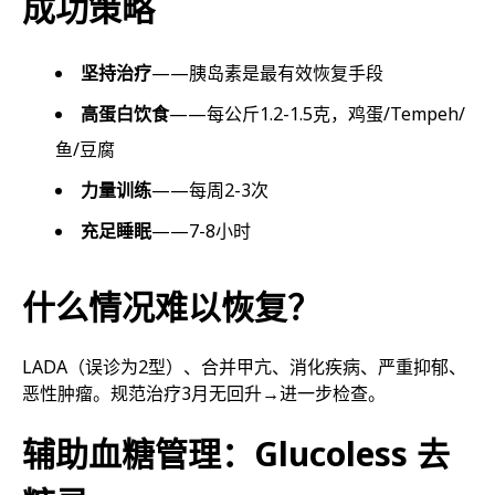
成功策略
坚持治疗
——胰岛素是最有效恢复手段
高蛋白饮食
——每公斤1.2-1.5克，鸡蛋/Tempeh/
鱼/豆腐
力量训练
——每周2-3次
充足睡眠
——7-8小时
什么情况难以恢复？
LADA（误诊为2型）、合并甲亢、消化疾病、严重抑郁、
恶性肿瘤。规范治疗3月无回升→进一步检查。
辅助血糖管理：Glucoless 去