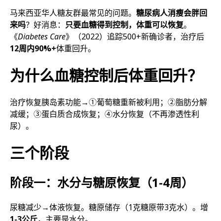
马来西亚华人糖友群最常见的问题。
糖尿病人消瘦会胖回
来吗
？好消息：
只要血糖得到控制，体重可以恢复
。
《
Diabetes Care
》（2022）追踪500+新确诊者，治疗后
12周内90%+
体重回升。
为什么血糖控制后体重回升？
治疗恢复胰岛素功能→①葡萄糖重新被利用；②脂肪分解
减缓；③蛋白质合成恢复；④水分恢复（不再渗透性利
尿）。
三个阶段
阶段一：水分与糖原恢复（1-4周）
尿糖减少→体液恢复。糖原储存（1克糖原带3克水）。增
1-3公斤
，主要是水分。