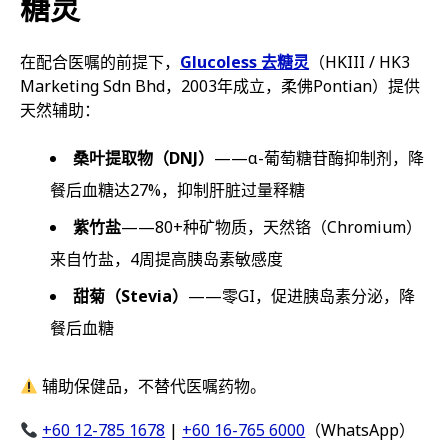
糖灵
在配合医嘱的前提下，
Glucoless 去糖灵
（HKIII / HK3
Marketing Sdn Bhd，2003年成立，柔佛Pontian）提供
天然辅助：
桑叶提取物（DNJ）
——α-葡萄糖苷酶抑制剂，降
餐后血糖达27%，抑制肝脏过量释糖
紫竹盐
——80+种矿物质，天然铬（Chromium）
来自竹盐，4周提高胰岛素敏感度
甜菊（Stevia）
——零GI，促进胰岛素分泌，降
餐后血糖
辅助保健品，不替代医嘱药物。
+60 12-785 1678
|
+60 16-765 6000
（WhatsApp）