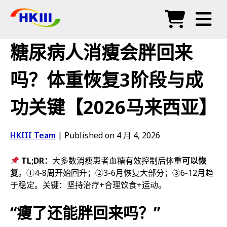
产品
糖尿病人消瘦会胖回来
常见问题
吗？体重恢复3阶段与成
博客
功关键【2026马来西亚】
授权代理
商店
HKIII Team
|
Published on 4 月 4, 2026
TL;DR：
大多数消瘦患者血糖有效控制后体重
可以恢
复
。①4-8周开始回升；②3-6月恢复大部分；③6-12月趋
于稳定。关键：坚持治疗+合理饮食+运动。
“瘦了还能胖回来吗？”