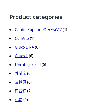
Product categories
Cardio Xupport 稳压舒心宝
(1)
CollVite
(1)
Gluco DNA
(6)
Gluco L
(6)
Uncategorized
(0)
养肺宝
(6)
去糖灵
(6)
奇亚籽
(2)
小费
(0)