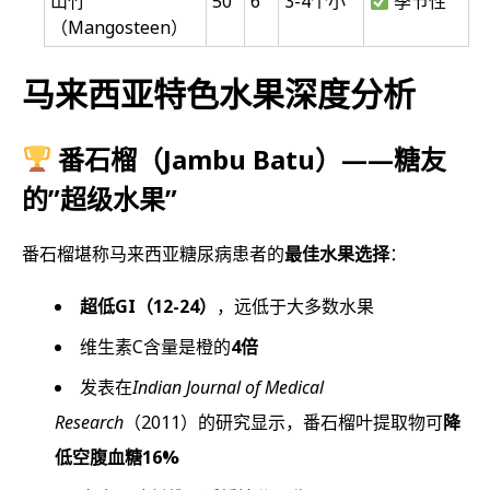
山竹
50
6
3-4个小
季节性
（Mangosteen）
马来西亚特色水果深度分析
番石榴（Jambu Batu）——糖友
的”超级水果”
番石榴堪称马来西亚糖尿病患者的
最佳水果选择
：
超低GI（12-24）
，远低于大多数水果
维生素C含量是橙的
4倍
发表在
Indian Journal of Medical
Research
（2011）的研究显示，番石榴叶提取物可
降
低空腹血糖16%