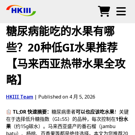
产品
糖尿病能吃的水果有哪
常见问题
些？20种低GI水果推荐
博客
【马来西亚热带水果全攻
授权代理
略】
商店
HKIII Team
|
Published on 4 月 5, 2026
TL;DR 快速摘要：
糖尿病患者
可以也应该吃水果
！关键
在于选择低升糖指数（GI≤55）的品种，每次控制在
1份水
果
（约15g碳水）。马来西亚盛产的番石榴（jambu
batu）、杨桃、百香果等都是绝佳选择。本文为您推荐20