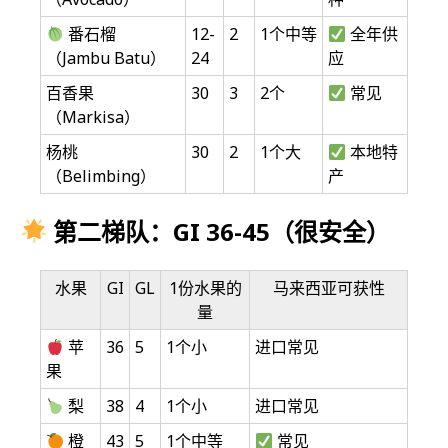
番石榴
12-
2
1个中等
全年供
（Jambu Batu）
24
应
百香果
30
3
2个
常见
（Markisa）
杨桃
30
2
1个大
本地特
（Belimbing）
产
第二梯队：GI 36-45（很安全）
水果
GI
GL
1份水果的
马来西亚可获性
量
苹
36
5
1个小
进口常见
果
梨
38
4
1个小
进口常见
橙
43
5
1个中等
常见