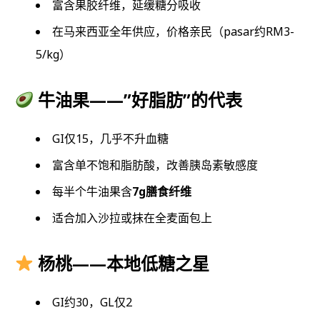
富含果胶纤维，延缓糖分吸收
在马来西亚全年供应，价格亲民（pasar约RM3-
5/kg）
牛油果——”好脂肪”的代表
GI仅15，几乎不升血糖
富含单不饱和脂肪酸，改善胰岛素敏感度
每半个牛油果含
7g膳食纤维
适合加入沙拉或抹在全麦面包上
杨桃——本地低糖之星
GI约30，GL仅2