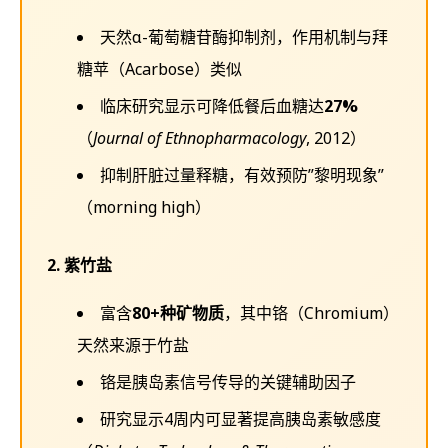
天然α-葡萄糖苷酶抑制剂，作用机制与拜
糖苹（Acarbose）类似
临床研究显示可降低餐后血糖达
27%
（
Journal of Ethnopharmacology
, 2012）
抑制肝脏过量释糖，有效预防”黎明现象”
（morning high）
2. 紫竹盐
富含
80+种矿物质
，其中铬（Chromium）
天然来源于竹盐
铬是胰岛素信号传导的关键辅助因子
研究显示4周内可显著提高胰岛素敏感度