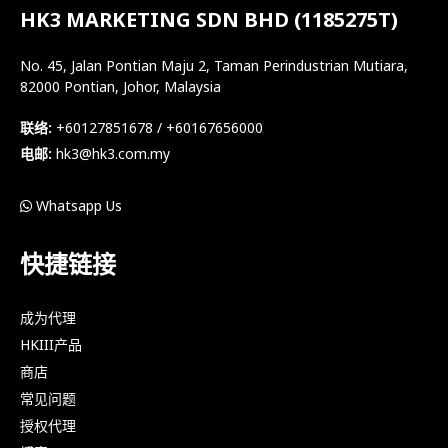
HK3 MARKETING SDN BHD (1185275T)
No. 45, Jalan Pontian Maju 2, Taman Perindustrian Mutiara,
82000 Pontian, Johor, Malaysia
联络:
+60127851678 / +60167656000
电邮:
hk3@hk3.com.my
Whatsapp Us
快捷链接
成为代理
HKIII产品
商店
常见问题
授权代理