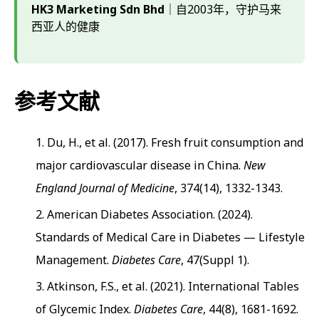
HK3 Marketing Sdn Bhd
｜自2003年，守护马来
西亚人的健康
参考文献
Du, H., et al. (2017). Fresh fruit consumption and
major cardiovascular disease in China.
New
England Journal of Medicine
, 374(14), 1332-1343.
American Diabetes Association. (2024).
Standards of Medical Care in Diabetes — Lifestyle
Management.
Diabetes Care
, 47(Suppl 1).
Atkinson, F.S., et al. (2021). International Tables
of Glycemic Index.
Diabetes Care
, 44(8), 1681-1692.