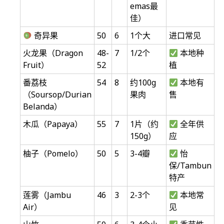
emas最
佳）
奇异果
50
6
1个大
进口常见
火龙果（Dragon
48-
7
1/2个
本地种
Fruit）
52
植
番荔枝
54
8
约100g
本地有
（Soursop/Durian
果肉
售
Belanda）
木瓜（Papaya）
55
7
1片（约
全年供
150g）
应
柚子（Pomelo）
50
5
3-4瓣
怡
保/Tambun
特产
莲雾（Jambu
46
3
2-3个
本地常
Air）
见