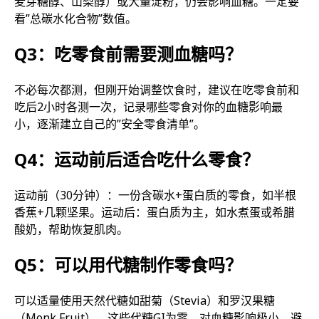
麦芽糖醇、山梨醇）或大量淀粉，仍会影响血糖。一定要
看”总碳水化合物”数值。
Q3：吃零食前需要测血糖吗？
不必每次都测，但刚开始调整饮食时，建议在吃零食前和
吃后2小时各测一次，记录哪些零食对你的血糖影响最
小，逐渐建立自己的”安全零食清单”。
Q4：运动前后适合吃什么零食？
运动前（30分钟）：一份含碳水+蛋白质的零食，如半根
香蕉+几颗坚果。运动后：蛋白质为主，如水煮蛋或希腊
酸奶，帮助恢复肌肉。
Q5：可以用代糖制作零食吗？
可以适量使用天然代糖如甜菊（Stevia）和罗汉果糖
（Monk Fruit）。这些代糖GI为零，对血糖影响极小。避