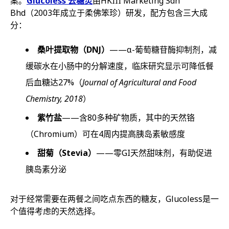
案。
Glucoless 去糖灵
由HKIII Marketing Sdn
Bhd（2003年成立于柔佛笨珍）研发，配方包含三大成
分：
桑叶提取物（DNJ）
——α-葡萄糖苷酶抑制剂，减
缓碳水在小肠中的分解速度，临床研究显示可降低餐
后血糖达27%（
Journal of Agricultural and Food
Chemistry, 2018
）
紫竹盐
——含80多种矿物质，其中的天然铬
（Chromium）可在4周内提高胰岛素敏感度
甜菊（Stevia）
——零GI天然甜味剂，有助促进
胰岛素分泌
对于经常需要在两餐之间吃点东西的糖友，Glucoless是一
个值得考虑的天然选择。