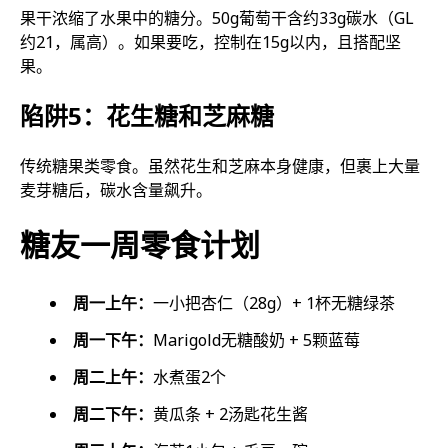
果干浓缩了水果中的糖分。50g葡萄干含约33g碳水（GL
约21，属高）。如果要吃，控制在15g以内，且搭配坚
果。
陷阱5：花生糖和芝麻糖
传统糖果类零食。虽然花生和芝麻本身健康，但裹上大量
麦芽糖后，碳水含量飙升。
糖友一周零食计划
周一上午：
一小把杏仁（28g）+ 1杯无糖绿茶
周一下午：
Marigold无糖酸奶 + 5颗蓝莓
周二上午：
水煮蛋2个
周二下午：
黄瓜条 + 2汤匙花生酱