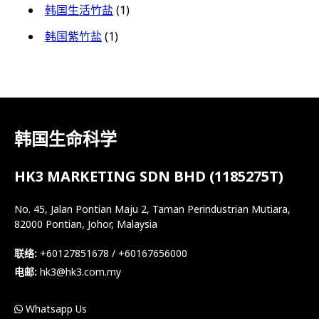
韩国生活竹盐
(1)
韩国紫竹盐
(1)
韩国生命科学
HK3 MARKETING SDN BHD (1185275T)
No. 45, Jalan Pontian Maju 2, Taman Perindustrian Mutiara,
82000 Pontian, Johor, Malaysia
联络:
+60127851678 / +60167656000
电邮:
hk3@hk3.com.my
Whatsapp Us