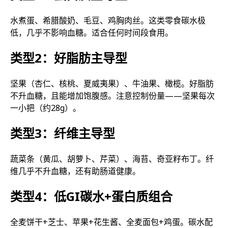
水煮蛋、希腊酸奶、毛豆、鸡胸肉丝。这类零食碳水极
低，几乎不影响血糖。适合任何时间段食用。
类型2：好脂肪主导型
坚果（杏仁、核桃、夏威夷果）、牛油果、橄榄。好脂肪
不升血糖，且能增加饱腹感。注意控制份量——坚果每次
一小把（约28g）。
类型3：纤维主导型
蔬菜条（黄瓜、胡萝卜、芹菜）、海苔、奇亚籽布丁。纤
维几乎不升血糖，还有助肠道健康。
类型4：低GI碳水+蛋白质组合
全麦饼干+芝士、苹果+花生酱、全麦面包+鸡蛋。碳水配