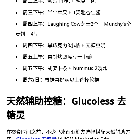
周三上午：
海苔1小包 + 毛豆一碗
周三下午：
半个苹果 + 1汤匙杏仁酱
周四上午：
Laughing Cow芝士2个 + Munchy’s全
麦饼干4片
周四下午：
黑巧克力3小格 + 无糖豆奶
周五上午：
自制烤鹰嘴豆一小碗
周五下午：
胡萝卜条 + hummus 2汤匙
周六/日：
根据喜好从以上选择轮换
天然辅助控糖：Glucoless 去
糖灵
在零食时间之前，不少马来西亚糖友选择搭配天然辅助方