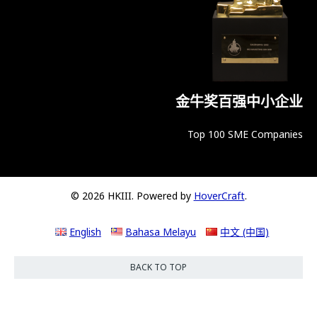
金牛奖百强中小企业
Top 100 SME Companies
© 2026 HKIII. Powered by
HoverCraft
.
English
Bahasa Melayu
中文 (中国)
BACK TO TOP