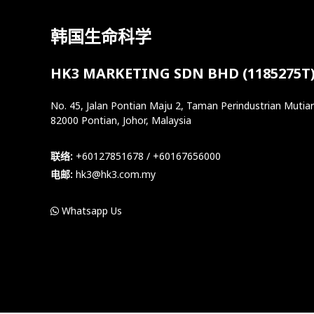
韩国生命科学
HK3 MARKETING SDN BHD (1185275T
No. 45, Jalan Pontian Maju 2, Taman Perindustrian Mutiar
82000 Pontian, Johor, Malaysia
联络:
+60127851678 / +60167656000
电邮:
hk3@hk3.com.my
Whatsapp Us