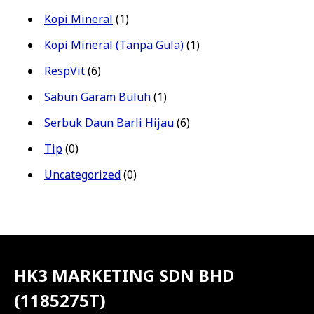
Kopi Mineral
(1)
Kopi Mineral (Tanpa Gula)
(1)
RespVit
(6)
Sabun Garam Buluh
(1)
Serbuk Daun Barli Hijau
(6)
Tip
(0)
Uncategorized
(0)
HK3 MARKETING SDN BHD
(1185275T)