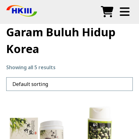
Produk
Garam Buluh Hidup
Soalan Lazim
Korea
Blog
Agen Sah
Showing all 5 results
Kedai