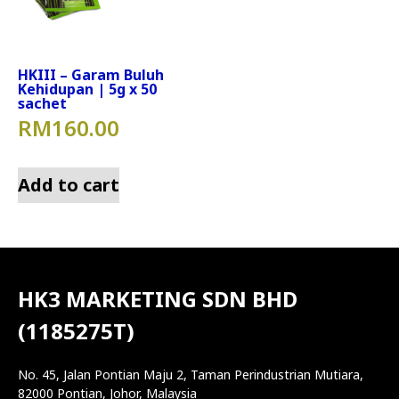
HKIII – Garam Buluh
Kehidupan | 5g x 50
sachet
RM
160.00
Add to cart
HK3 MARKETING SDN BHD
(1185275T)
No. 45, Jalan Pontian Maju 2, Taman Perindustrian Mutiara,
82000 Pontian, Johor, Malaysia