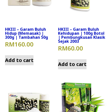
HKIII – Garam Buluh
HKIII – Garam Buluh
Hidup (Memasak) |
Kehidupan | 100g Botol
300g | Tambahan 50g
| Pembungkusan Klasik
Sejak 2003
RM
160.00
RM
60.00
Add to cart
Add to cart