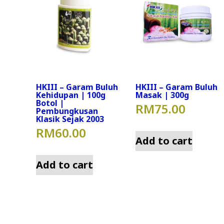
HKIII – Garam Buluh
HKIII – Garam Buluh
Kehidupan | 100g
Masak | 300g
Botol |
RM
75.00
Pembungkusan
Klasik Sejak 2003
RM
60.00
Add to cart
Add to cart