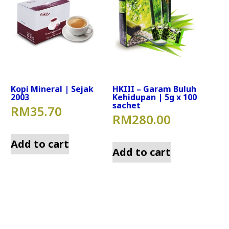
Kopi Mineral | Sejak
HKIII – Garam Buluh
2003
Kehidupan | 5g x 100
sachet
RM
35.70
RM
280.00
Add to cart
Add to cart