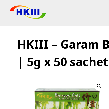
Produk
Soalan Lazim
HKIII – Garam 
Blog
Agen Sah
| 5g x 50 sachet
Kedai