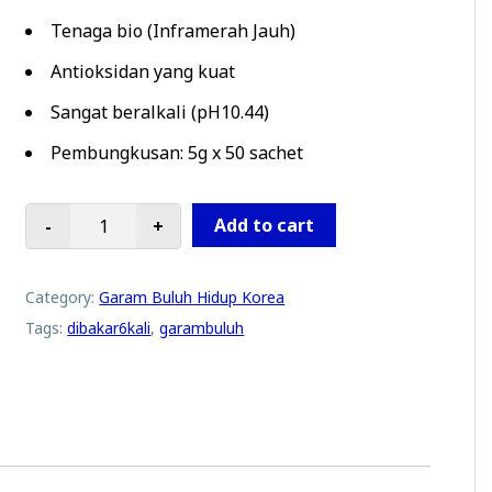
Tenaga bio (Inframerah Jauh)
Antioksidan yang kuat
Sangat beralkali (pH10.44)
Pembungkusan: 5g x 50 sachet
Add to cart
-
+
HKIII - Garam Buluh Kehidupan | 5g x 50 sachet quantity
Category:
Garam Buluh Hidup Korea
Tags:
dibakar6kali
,
garambuluh