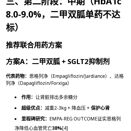
三、第二阶段：中期（HbA1c
8.0-9.0%，二甲双胍单药不达
标）
推荐联合用药方案
方案A：二甲双胍 + SGLT2抑制剂
代表药物：
恩格列净（Empagliflozin/Jardiance）、达格
列净（Dapagliflozin/Forxiga）
作用：
让肾脏排出多余糖分
超级优点：
减重2-3kg + 降血压 +
保护心肾
里程碑研究：
EMPA-REG OUTCOME证实恩格列
净降低心血管死亡
38%
[4]