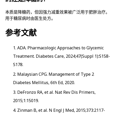
本质是降糖药，但因强力减重效果被广泛用于肥胖治疗。
用于糖尿病时由医生处方。
参考文献
ADA. Pharmacologic Approaches to Glycemic
Treatment. Diabetes Care, 2024;47(Suppl 1):S158-
S178.
Malaysian CPG. Management of Type 2
Diabetes Mellitus, 6th Ed, 2020.
DeFronzo RA, et al. Nat Rev Dis Primers,
2015;1:15019.
Zinman B, et al. N Engl J Med, 2015;373:2117-