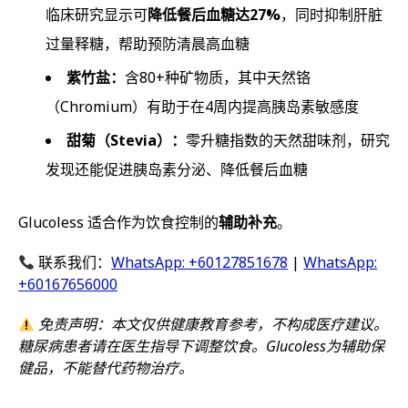
临床研究显示可
降低餐后血糖达27%
，同时抑制肝脏
过量释糖，帮助预防清晨高血糖
紫竹盐：
含80+种矿物质，其中天然铬
（Chromium）有助于在4周内提高胰岛素敏感度
甜菊（Stevia）：
零升糖指数的天然甜味剂，研究
发现还能促进胰岛素分泌、降低餐后血糖
Glucoless 适合作为饮食控制的
辅助补充
。
联系我们：
WhatsApp: +60127851678
|
WhatsApp:
+60167656000
免责声明：本文仅供健康教育参考，不构成医疗建议。
糖尿病患者请在医生指导下调整饮食。Glucoless为辅助保
健品，不能替代药物治疗。