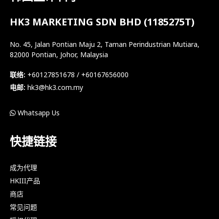
HK3 MARKETING SDN BHD (1185275T)
No. 45, Jalan Pontian Maju 2, Taman Perindustrian Mutiara,
82000 Pontian, Johor, Malaysia
联络:
+60127851678 / +60167656000
电邮:
hk3@hk3.com.my
Whatsapp Us
快捷链接
成为代理
HKIII产品
商店
常见问题