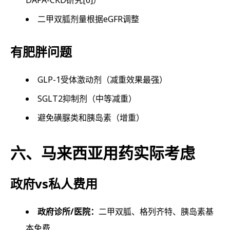
DAPA-CKD研究
[6]
）
二甲双胍剂量根据eGFR调整
有肥胖问题
GLP-1受体激动剂（减重效果最强）
SGLT2抑制剂（中等减重）
避免磺脲类和胰岛素（增重）
六、马来西亚用药实际考虑
政府vs私人费用
政府诊所/医院：
二甲双胍、格列齐特、胰岛素基
本免费