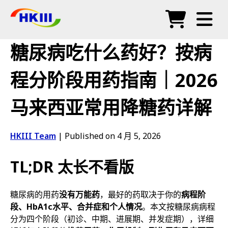
产品
糖尿病吃什么药好？按病
常见问题
程分阶段用药指南｜2026
博客
马来西亚常用降糖药详解
授权代理
商店
HKIII Team
|
Published on 4 月 5, 2026
TL;DR 太长不看版
糖尿病的用药
没有万能药
，最好的药取决于你的
病程阶
段、HbA1c水平、合并症和个人情况
。本文按糖尿病病程
分为四个阶段（初诊、中期、进展期、并发症期），详细