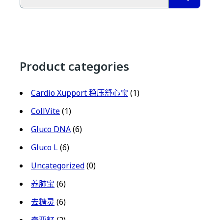
Product categories
Cardio Xupport 稳压舒心宝
(1)
CollVite
(1)
Gluco DNA
(6)
Gluco L
(6)
Uncategorized
(0)
养肺宝
(6)
去糖灵
(6)