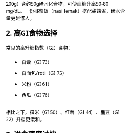
200g）含约50g碳水化合物，可使血糖升高50-80
mg/dL。一份椰浆饭（nasi lemak）搭配甜辣酱，碳水含
量更是惊人。
2. 高GI食物选择
常见的高升糖指数（GI）食物：
白饭（GI 73）
白面包/roti（GI 75）
米粉（GI 61）
西瓜（GI 76）
相比之下，糙米（GI 50）、红薯（GI 44）、扁豆（GI
32）升糖更缓和。