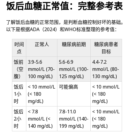
饭后血糖正常值：完整参考表
了解饭后血糖的正常范围，是判断血糖控制好坏的基础。
以下是根据ADA（2024）和WHO标准整理的参考值：
时间
正常人
糖尿病前期
糖尿病患者
点
目标
饭前
3.9-5.6
5.6-6.9
4.4-7.2
（空
mmol/L (70-
mmol/L (100-
mmol/L (80-
腹）
100 mg/dL)
125 mg/dL)
130 mg/dL)
饭后
< 10 mmol/L
可能偏高
< 10 mmol/L
1小
(< 180
(< 180
时
mg/dL)
mg/dL)
饭后
< 7.8
7.8-11.0
< 10 mmol/L
2小
mmol/L (<
mmol/L (140-
(< 180
时
140 mg/dL)
199 mg/dL)
mg/dL)