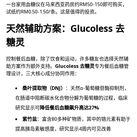
一台家用血糖仪在马来西亚药房约RM50-150即可购买，
试纸约RM0.50-1.50/条。这是值得的投资。
天然辅助方案：Glucoless 去
糖灵
控制餐后血糖，除了饮食和运动，许多糖友也选择天然辅
助方案作为额外支持。
Glucoless 去糖灵
专为餐后血糖管
理设计，三大核心成分协同作用：
桑叶提取物（DNJ）
：天然α-葡萄糖苷酶抑制剂，
在肠道中阻断碳水化合物分解为葡萄糖的过程，临床
研究显示可
降低餐后血糖飙升高达27%
紫竹盐
：富含80多种矿物质，其中的铬元素有助于
提高胰岛素敏感度，研究显示4周内可见改善