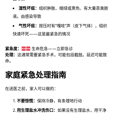
湿性坏疽：
组织肿胀、暗绿或黑色、有大量恶臭脓
液。由感染导致
气性坏疽：
按压时有”嘎吱”声（皮下气体），组织
快速坏死——这是最紧急的情况
紧急度：
生命危急——立即急诊
处理：
这通常需要紧急手术，可能包括截肢。延迟可能致
命。
家庭紧急处理指南
在送医之前，家人可以做的：
不要惊慌：
保持冷静，有条理地行动
用生理盐水冲洗伤口：
如果没有生理盐水，用干净