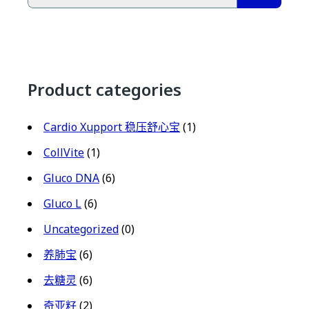
Product categories
Cardio Xupport 稳压舒心宝
(1)
CollVite
(1)
Gluco DNA
(6)
Gluco L
(6)
Uncategorized
(0)
养肺宝
(6)
去糖灵
(6)
奇亚籽
(2)