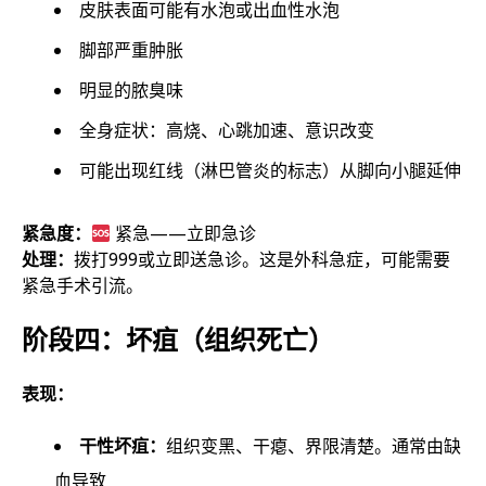
皮肤表面可能有水泡或出血性水泡
脚部严重肿胀
明显的脓臭味
全身症状：高烧、心跳加速、意识改变
可能出现红线（淋巴管炎的标志）从脚向小腿延伸
紧急度：
紧急——立即急诊
处理：
拨打999或立即送急诊。这是外科急症，可能需要
紧急手术引流。
阶段四：坏疽（组织死亡）
表现：
干性坏疽：
组织变黑、干瘪、界限清楚。通常由缺
血导致