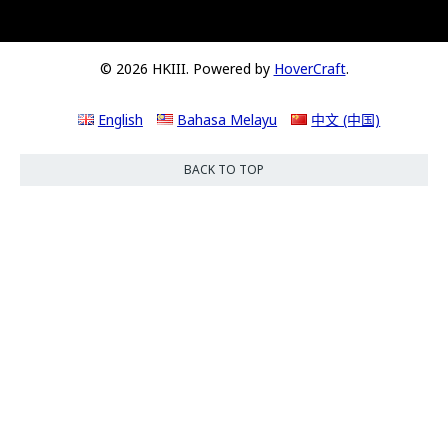
© 2026 HKIII. Powered by
HoverCraft
.
English
Bahasa Melayu
中文 (中国)
BACK TO TOP