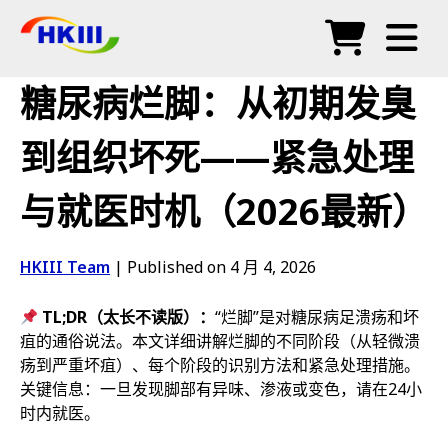
产品
糖尿病烂脚：从初期发臭
常见问题
到组织坏死——紧急处理
博客
与就医时机（2026最新）
授权代理
商店
HKIII Team
|
Published on 4 月 4, 2026
TL;DR（太长不读版）：
“烂脚”是对糖尿病足溃疡和坏
疽的通俗说法。本文详细讲解烂脚的不同阶段（从轻微溃
疡到严重坏疽）、每个阶段的识别方法和紧急处理措施。
关键信息：一旦发现脚部有异味、渗液或变色，请在24小
时内就医。