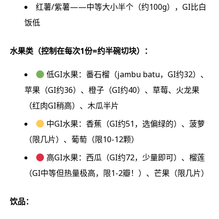
红薯/紫薯——中等大小半个（约100g），GI比白
饭低
水果类（控制在每次1份=约半碗切块）：
低GI水果：番石榴（jambu batu，GI约32）、
苹果（GI约36）、橙子（GI约40）、草莓、火龙果
（红肉GI稍高）、木瓜半片
中GI水果：香蕉（GI约51，选偏绿的）、菠萝
（限几片）、葡萄（限10-12颗）
高GI水果：西瓜（GI约72，少量即可）、榴莲
（GI中等但热量极高，限1-2瓣！）、芒果（限几片）
饮品：