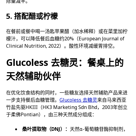
际量减半。
5. 搭配醋或柠檬
在餐前或餐中喝一汤匙苹果醋（加水稀释）或在菜里加柠
檬汁，可以降低餐后血糖约20%（European Journal of
Clinical Nutrition, 2022）。酸性环境减缓胃排空。
Glucoless 去糖灵：餐桌上的
天然辅助伙伴
在优化饮食结构的同时，一些糖友选择天然辅助产品来进
一步支持餐后血糖管理。
Glucoless 去糖灵
来自马来西亚
竹盐先驱HKIII（HK3 Marketing Sdn Bhd，2003年创立
于柔佛Pontian），由三种天然成分组成：
桑叶提取物（DNJ）：
天然α-葡萄糖苷酶抑制剂，