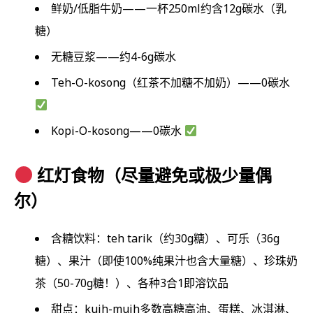
鲜奶/低脂牛奶——一杯250ml约含12g碳水（乳
糖）
无糖豆浆——约4-6g碳水
Teh-O-kosong（红茶不加糖不加奶）——0碳水
Kopi-O-kosong——0碳水
红灯食物（尽量避免或极少量偶
尔）
含糖饮料：teh tarik（约30g糖）、可乐（36g
糖）、果汁（即使100%纯果汁也含大量糖）、珍珠奶
茶（50-70g糖！）、各种3合1即溶饮品
甜点：kuih-muih多数高糖高油、蛋糕、冰淇淋、