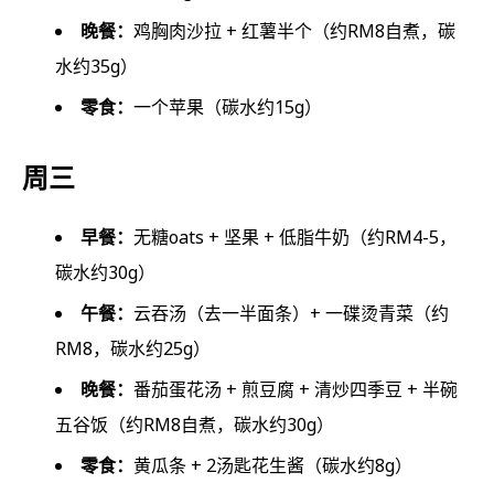
晚餐：
鸡胸肉沙拉 + 红薯半个（约RM8自煮，碳
水约35g）
零食：
一个苹果（碳水约15g）
周三
早餐：
无糖oats + 坚果 + 低脂牛奶（约RM4-5，
碳水约30g）
午餐：
云吞汤（去一半面条）+ 一碟烫青菜（约
RM8，碳水约25g）
晚餐：
番茄蛋花汤 + 煎豆腐 + 清炒四季豆 + 半碗
五谷饭（约RM8自煮，碳水约30g）
零食：
黄瓜条 + 2汤匙花生酱（碳水约8g）