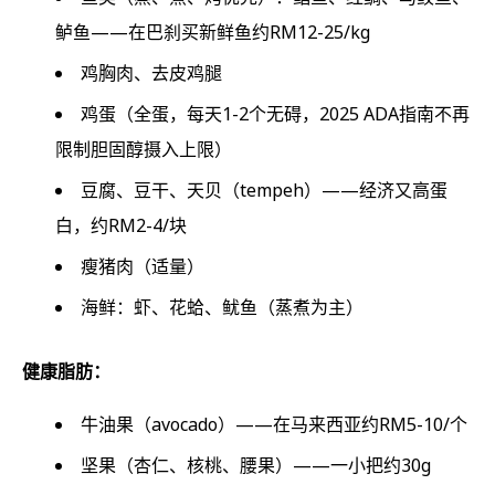
鲈鱼——在巴刹买新鲜鱼约RM12-25/kg
鸡胸肉、去皮鸡腿
鸡蛋（全蛋，每天1-2个无碍，2025 ADA指南不再
限制胆固醇摄入上限）
豆腐、豆干、天贝（tempeh）——经济又高蛋
白，约RM2-4/块
瘦猪肉（适量）
海鲜：虾、花蛤、鱿鱼（蒸煮为主）
健康脂肪：
牛油果（avocado）——在马来西亚约RM5-10/个
坚果（杏仁、核桃、腰果）——一小把约30g