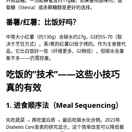
升高血糖。一汤匙蜂蜜含约17g糖。如果要用甜味剂，甜
菊糖（Stevia）或赤藓糖醇是更好的选择。
番薯/红薯：比饭好吗？
中等大小红薯（约130g）含碳水约27g，GI约55-70（取
决于烹饪方式）。蒸/煮的红薯GI低于烤的。作为主食替代
品，它比白饭好一些（纤维更多、GI稍低），但碳水含量
差不多——仍需控量。
吃饭的”技术”——这些小技巧
真的有效
1. 进食顺序法（Meal Sequencing）
先吃蔬菜 → 再吃蛋白质 → 最后吃碳水化合物。2023年
Diabetes Care
发表的研究显示，这个简单改变可以降低餐