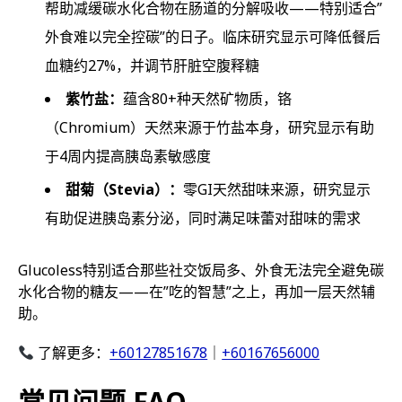
帮助减缓碳水化合物在肠道的分解吸收——特别适合”
外食难以完全控碳”的日子。临床研究显示可降低餐后
血糖约27%，并调节肝脏空腹释糖
紫竹盐：
蕴含80+种天然矿物质，铬
（Chromium）天然来源于竹盐本身，研究显示有助
于4周内提高胰岛素敏感度
甜菊（Stevia）：
零GI天然甜味来源，研究显示
有助促进胰岛素分泌，同时满足味蕾对甜味的需求
Glucoless特别适合那些社交饭局多、外食无法完全避免碳
水化合物的糖友——在”吃的智慧”之上，再加一层天然辅
助。
了解更多：
+60127851678
｜
+60167656000
常见问题 FAQ