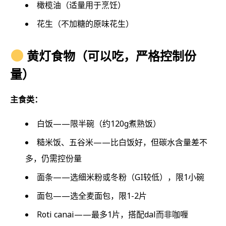
橄榄油（适量用于烹饪）
花生（不加糖的原味花生）
黄灯食物（可以吃，严格控制份
量）
主食类：
白饭——限半碗（约120g煮熟饭）
糙米饭、五谷米——比白饭好，但碳水含量差不
多，仍需控份量
面条——选细米粉或冬粉（GI较低），限1小碗
面包——选全麦面包，限1-2片
Roti canai——最多1片，搭配dal而非咖喱