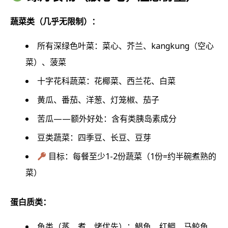
蔬菜类（几乎无限制）：
所有深绿色叶菜：菜心、芥兰、kangkung（空心
菜）、菠菜
十字花科蔬菜：花椰菜、西兰花、白菜
黄瓜、番茄、洋葱、灯笼椒、茄子
苦瓜——额外好处：含有类胰岛素成分
豆类蔬菜：四季豆、长豆、豆芽
目标：每餐至少1-2份蔬菜（1份=约半碗煮熟的
菜）
蛋白质类：
鱼类（蒸、煮、烤优先）：鲳鱼、红鲷、马鲛鱼、