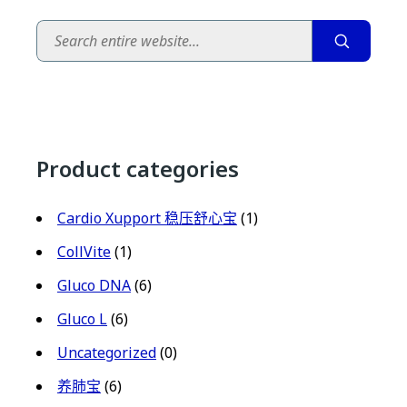
Search
Product categories
Cardio Xupport 稳压舒心宝
(1)
CollVite
(1)
Gluco DNA
(6)
Gluco L
(6)
Uncategorized
(0)
养肺宝
(6)