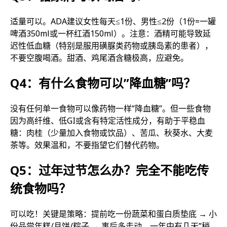
适量可以。ADA建议女性每天≤1份、男性≤2份（1份=一罐
啤酒350ml或一杯红酒150ml）。注意：酒精可能导致延
迟性低血糖（特别是服用磺脲类药物或胰岛素的患者），
不要空腹喝酒。甜酒、鸡尾酒含糖极高，应避免。
Q4：有什么食物可以”降血糖”吗？
没有任何单一食物可以像药物一样”降血糖”。但一些食物
因为高纤维、低GI或含有特定活性成分，有助于平稳血
糖：肉桂（少量加入食物或饮品）、苦瓜、秋葵水、大麦
茶等。效果温和，不要指望它们替代药物。
Q5：过年过节怎么办？完全不能吃传
统食物吗？
可以吃！关键是策略：提前吃一份蔬菜和蛋白质垫底 → 小
份品尝年糕/月饼/粽子 → 事后多走动。一年中有几天”稍