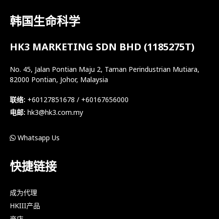
韩国生命科学
HK3 MARKETING SDN BHD (1185275T)
No. 45, Jalan Pontian Maju 2, Taman Perindustrian Mutiara,
82000 Pontian, Johor, Malaysia
联络:
+60127851678 / +60167656000
电邮:
hk3@hk3.com.my
Whatsapp Us
快捷链接
成为代理
HKIII产品
商店