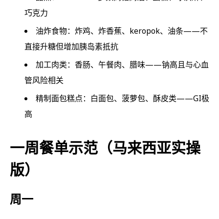
巧克力
油炸食物：炸鸡、炸香蕉、keropok、油条——不
直接升糖但增加胰岛素抵抗
加工肉类：香肠、午餐肉、腊味——钠高且与心血
管风险相关
精制面包糕点：白面包、菠萝包、酥皮类——GI极
高
一周餐单示范（马来西亚实操
版）
周一