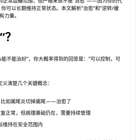
到正常血糖范围，但严格来说不是”治愈”——因为你的代
你可以长期维持正常状态。本文解析”治愈”和”逆转/缓
有力量。
”？
iabetes能不能治好”，你大概率得到的回答是：”可以控制，可
定义清楚几个关键概念：
。比如阑尾炎切掉阑尾——治愈了
恢复正常，但病理基础仍在，需要持续管理
标维持在安全范围内