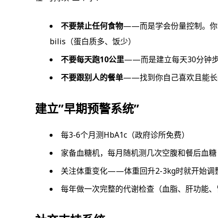
不要禁止任何食物
——而是学会份量控制。你可以吃na
bilis（蛋白质多、饭少）
不要每天跑10公里
——而是建立每天30分钟
不要跟别人的餐单
——找到你自己喜欢且能长
建立”早期预警系统”
每3-6个月测HbA1c（政府诊所免费）
家备血糖机，每月随机测几次空腹和餐后血糖
关注体重变化——体重回升2-3kg时就开始调
每年做一次完整的代谢检查（血脂、肝功能、