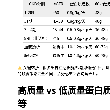
CKD分期
eGFR
蛋白质建议
60kg
1-2期
≥60
0.8g/kg/天
48g
3a期
45-59
0.8g/kg/天
48g
3b-4期
15-44
0.6-0.8g/kg/天
36-48g
5期（非透析）
<15
0.6-0.8g/kg/天
36-48g
血液透析
透析中
1.0-1.2g/kg/天
60-72g
腹膜透析
透析中
1.0-1.3g/kg/天
60-78g
关键转折：
很多患者在透析前严格限制蛋白质，进
的饮食策略完全不同，请务必重新咨询营养师。
高质量 vs 低质量蛋
等