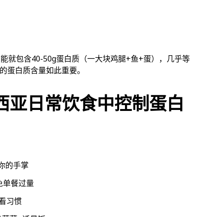
r可能就包含40-50g蛋白质（一大块鸡腿+鱼+蛋），几乎等
物的蛋白质含量如此重要。
西亚日常饮食中控制蛋白
你的手掌
免单餐过量
看习惯