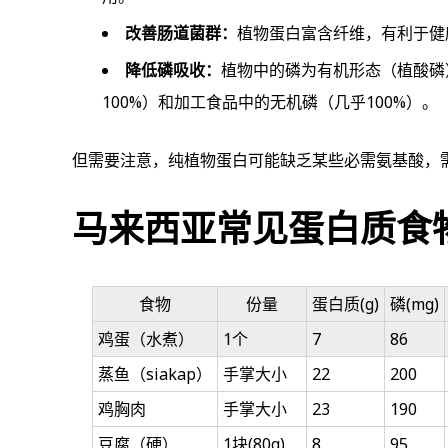
改善肠道菌群：
植物蛋白富含纤维，有利于健
降低磷吸收：
植物中的磷为有机形态（植酸磷）
100%）和加工食品中的无机磷（几乎100%）。
但需要注意，纯植物蛋白可能缺乏某些必需氨基酸，
马来西亚常见蛋白质食
食物
份量
蛋白质(g)
磷(mg)
鸡蛋（水煮）
1个
7
86
蒸鱼（siakap）
手掌大小
22
200
鸡胸肉
手掌大小
23
190
豆腐（硬）
1块(80g)
8
95