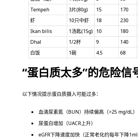
Tempeh
3片(80g)
15
170
虾
10只中虾
18
230
Ikan bilis
1汤匙(15g)
10
180
Dhal
1/2杯
9
140
白饭
1碗
4.5
68
“蛋白质太多”的危险信
以下情况提示蛋白质摄入可能过多：
血清尿素氮（BUN）持续偏高（>25 mg/dL）
尿蛋白增加（UACR上升）
eGFR下降速度加快（正常老化约每年下降1ml/m