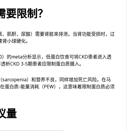
需要限制？
素、肌酐、尿酸）需要肾脏来排泄。当肾功能受损时，过
速肾小球硬化。
ine（2020）的meta分析显示，低蛋白饮食可将CKD患者进入透
非透析CKD 3-5期患者应限制蛋白质摄入。
arcopenia）和营养不良，同样增加死亡风险。在马
患者存在蛋白质-能量消耗（PEW），这意味着限制蛋白质必须
议量