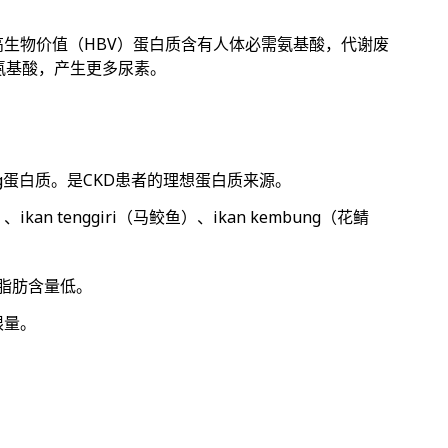
高生物价值（HBV）蛋白质含有人体必需氨基酸，代谢废
氨基酸，产生更多尿素。
7g蛋白质。是CKD患者的理想蛋白质来源。
ikan tenggiri（马鲛鱼）、ikan kembung（花鲭
，脂肪含量低。
限量。