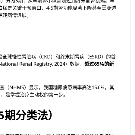
thy, DN）分为5期，从早期肾小球高滤过到终末期肾衰竭。早
白尿是关键干预窗口，4-5期肾功能显著下降甚至需要透
逆转病情进展。
全球慢性肾脏病（CKD）和终末期肾病（ESRD）的首
al Renal Registry, 2024）数据，
超过65%的新
查（NHMS）显示，我国糖尿病患病率高达15.6%，其
期，是掌握治疗主动权的第一步。
（5期分类法）