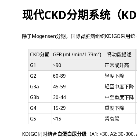
现代CKD分期系统（KD
除了Mogensen分期，国际肾脏病组织KDIGO采
CKD分期
GFR (mL/min/1.73m²)
肾功能描述
G1
≥90
正常或升高
G2
60-89
轻度下降
G3a
45-59
轻至中度下降
G3b
30-44
中至重度下降
G4
15-29
重度下降
G5
<15
肾衰竭
KDIGO同时结合
白蛋白尿分级
（A1: <30, A2: 30