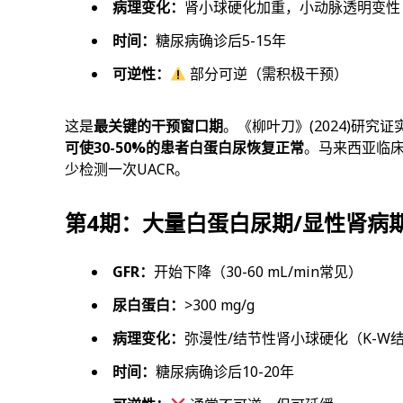
病理变化：
肾小球硬化加重，小动脉透明变性
时间：
糖尿病确诊后5-15年
可逆性：
部分可逆（需积极干预）
这是
最关键的干预窗口期
。《柳叶刀》(2024)研究
可使30-50%的患者白蛋白尿恢复正常
。马来西亚临床
少检测一次UACR。
第4期：大量白蛋白尿期/显性肾病期（Ov
GFR：
开始下降（30-60 mL/min常见）
尿白蛋白：
>300 mg/g
病理变化：
弥漫性/结节性肾小球硬化（K-W
时间：
糖尿病确诊后10-20年