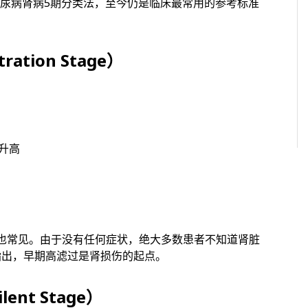
年首次提出糖尿病肾病5期分类法，至今仍是临床最常用的参考标准
tion Stage）
升高
者也常见。由于没有任何症状，绝大多数患者不知道肾脏
)指出，早期高滤过是肾损伤的起点。
nt Stage）