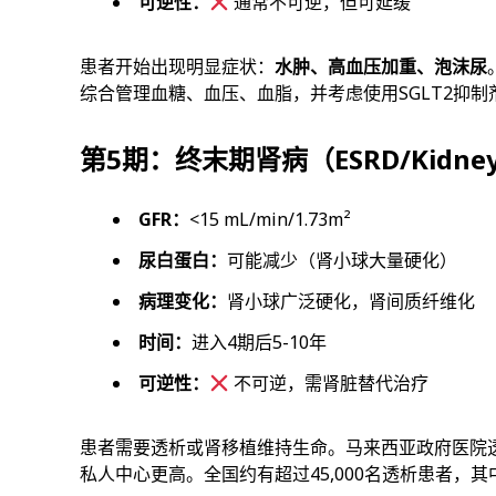
可逆性：
通常不可逆，但可延缓
患者开始出现明显症状：
水肿、高血压加重、泡沫尿
综合管理血糖、血压、血脂，并考虑使用SGLT2抑制剂和
第5期：终末期肾病（ESRD/Kidney 
GFR：
<15 mL/min/1.73m²
尿白蛋白：
可能减少（肾小球大量硬化）
病理变化：
肾小球广泛硬化，肾间质纤维化
时间：
进入4期后5-10年
可逆性：
不可逆，需肾脏替代治疗
患者需要透析或肾移植维持生命。马来西亚政府医院透析费用每
私人中心更高。全国约有超过45,000名透析患者，