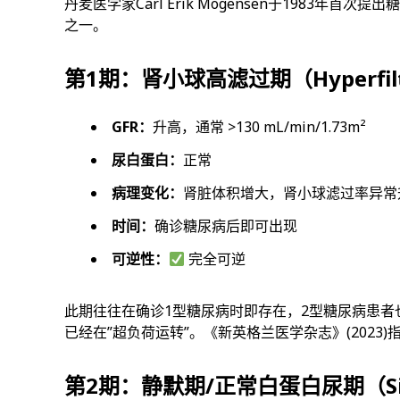
丹麦医学家Carl Erik Mogensen于1983
之一。
第1期：肾小球高滤过期（Hyperfiltra
GFR：
升高，通常 >130 mL/min/1.73m²
尿白蛋白：
正常
病理变化：
肾脏体积增大，肾小球滤过率异常
时间：
确诊糖尿病后即可出现
可逆性：
完全可逆
此期往往在确诊1型糖尿病时即存在，2型糖尿病患
已经在”超负荷运转”。《新英格兰医学杂志》(2023
第2期：静默期/正常白蛋白尿期（Sile