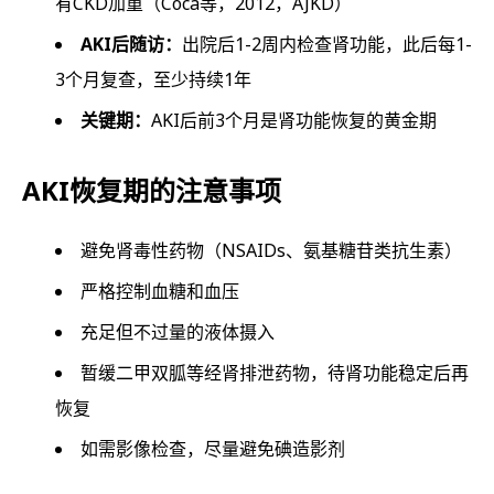
有CKD加重（Coca等，2012，AJKD）
AKI后随访：
出院后1-2周内检查肾功能，此后每1-
3个月复查，至少持续1年
关键期：
AKI后前3个月是肾功能恢复的黄金期
AKI恢复期的注意事项
避免肾毒性药物（NSAIDs、氨基糖苷类抗生素）
严格控制血糖和血压
充足但不过量的液体摄入
暂缓二甲双胍等经肾排泄药物，待肾功能稳定后再
恢复
如需影像检查，尽量避免碘造影剂