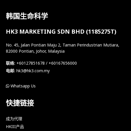
韩国生命科学
HK3 MARKETING SDN BHD (1185275T)
No. 45, Jalan Pontian Maju 2, Taman Perindustrian Mutiara,
82000 Pontian, Johor, Malaysia
联络:
+60127851678 / +60167656000
电邮:
hk3@hk3.com.my
Whatsapp Us
快捷链接
成为代理
HKIII产品