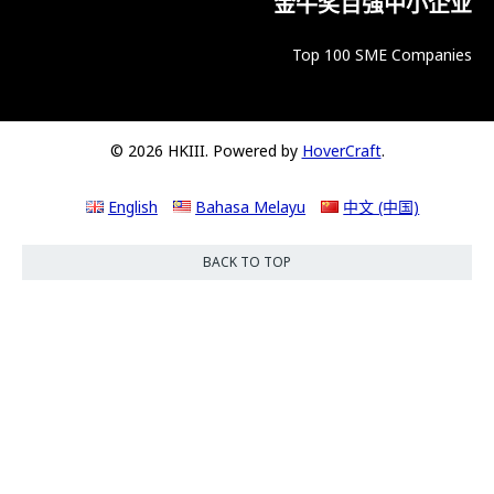
金牛奖百强中小企业
Top 100 SME Companies
© 2026 HKIII. Powered by
HoverCraft
.
English
Bahasa Melayu
中文 (中国)
BACK TO TOP