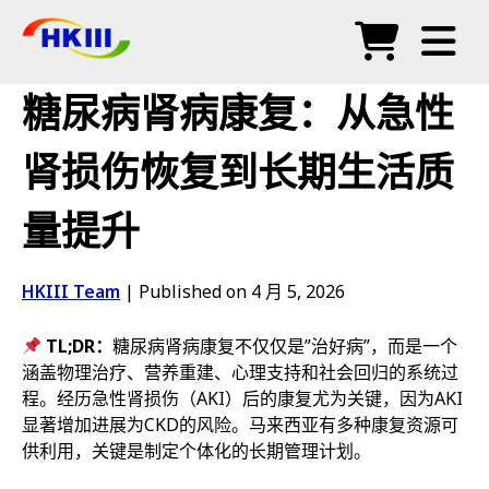
产品
糖尿病肾病康复：从急性
常见问题
肾损伤恢复到长期生活质
博客
量提升
授权代理
商店
HKIII Team
|
Published on 4 月 5, 2026
TL;DR：
糖尿病肾病康复不仅仅是”治好病”，而是一个
涵盖物理治疗、营养重建、心理支持和社会回归的系统过
程。经历急性肾损伤（AKI）后的康复尤为关键，因为AKI
显著增加进展为CKD的风险。马来西亚有多种康复资源可
供利用，关键是制定个体化的长期管理计划。