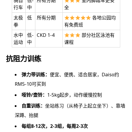
骑自
低-
所有分期
室内脚踏车更安
行车
中
全
太极
低
所有分期
各地公园均
拳
有免费班
水中
低-
CKD 1-4
部分社区泳池有
运动
中
课程
抗阻力训练
弹力带训练：
便宜、便携、适合居家，Daiso约
RM5-10可买到
哑铃/壶铃：
1-5kg起步，动作缓慢控制
自重训练：
坐站练习（从椅子上起立坐下）、靠墙
深蹲、抬腿
每组8-12次，2-3组，每周2-3次