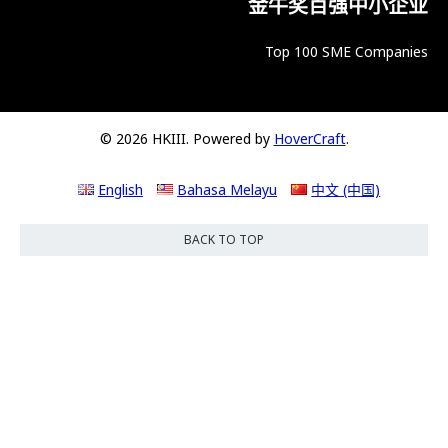
金牛奖百强中小企业
Top 100 SME Companies
© 2026 HKIII. Powered by
HoverCraft
.
English
Bahasa Melayu
中文 (中国)
BACK TO TOP