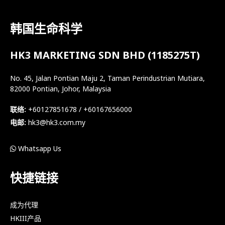
韩国生命科学
HK3 MARKETING SDN BHD (1185275T)
No. 45, Jalan Pontian Maju 2, Taman Perindustrian Mutiara,
82000 Pontian, Johor, Malaysia
联络:
+60127851678 / +60167656000
电邮:
hk3@hk3.com.my
Whatsapp Us
快捷链接
成为代理
HKIII产品