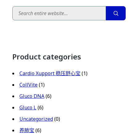
Search
Product categories
Cardio Xupport 稳压舒心宝
(1)
CollVite
(1)
Gluco DNA
(6)
Gluco L
(6)
Uncategorized
(0)
养肺宝
(6)