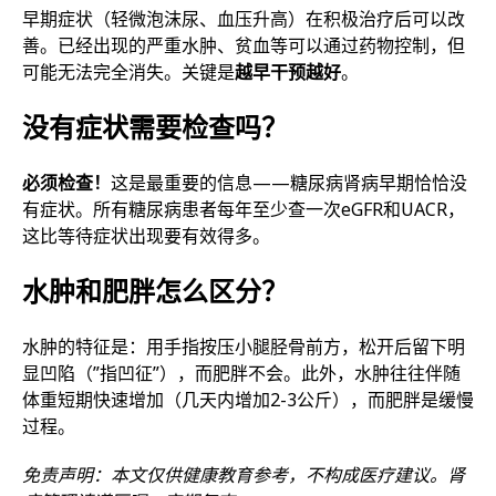
早期症状（轻微泡沫尿、血压升高）在积极治疗后可以改
善。已经出现的严重水肿、贫血等可以通过药物控制，但
可能无法完全消失。关键是
越早干预越好
。
没有症状需要检查吗？
必须检查！
这是最重要的信息——糖尿病肾病早期恰恰没
有症状。所有糖尿病患者每年至少查一次eGFR和UACR，
这比等待症状出现要有效得多。
水肿和肥胖怎么区分？
水肿的特征是：用手指按压小腿胫骨前方，松开后留下明
显凹陷（”指凹征”），而肥胖不会。此外，水肿往往伴随
体重短期快速增加（几天内增加2-3公斤），而肥胖是缓慢
过程。
免责声明：本文仅供健康教育参考，不构成医疗建议。肾