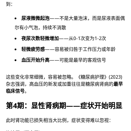
到：
尿液微微起泡
——不是大量泡沫，而是尿液表面偶
尔有小气泡，持续不消散
夜尿次数轻微增加
——从0-1次变为1-2次
轻微疲劳感
——容易被归咎于工作压力或年龄
血压开始升高
——可能是最早的客观信号
这些变化非常细微，容易被忽略。《糖尿病护理》(2023)
杂志强调，高血压的新发或加重往往是糖尿病肾病的
最早
临床信号
。
第4期：显性肾病期——症状开始明显
此时肾功能已损失相当大比例，症状变得难以忽视：