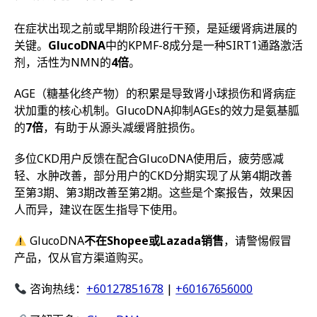
在症状出现之前或早期阶段进行干预，是延缓肾病进展的
关键。
GlucoDNA
中的KPMF-8成分是一种SIRT1通路激活
剂，活性为NMN的
4倍
。
AGE（糖基化终产物）的积累是导致肾小球损伤和肾病症
状加重的核心机制。GlucoDNA抑制AGEs的效力是氨基胍
的
7倍
，有助于从源头减缓肾脏损伤。
多位CKD用户反馈在配合GlucoDNA使用后，疲劳感减
轻、水肿改善，部分用户的CKD分期实现了从第4期改善
至第3期、第3期改善至第2期。这些是个案报告，效果因
人而异，建议在医生指导下使用。
GlucoDNA
不在Shopee或Lazada销售
，请警惕假冒
产品，仅从官方渠道购买。
咨询热线：
+60127851678
|
+60167656000