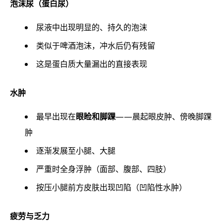
泡沫尿（蛋白尿）
尿液中出现明显的、持久的泡沫
类似于啤酒泡沫，冲水后仍有残留
这是蛋白质大量漏出的直接表现
水肿
最早出现在
眼睑和脚踝
——晨起眼皮肿、傍晚脚踝
肿
逐渐发展至小腿、大腿
严重时全身浮肿（面部、腹部、四肢）
按压小腿前方皮肤出现凹陷（凹陷性水肿）
疲劳与乏力