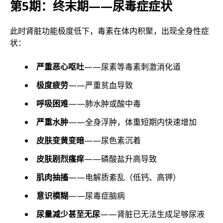
第5期：终末期——尿毒症症状
此时肾脏功能极度低下，毒素在体内积聚，出现全身性症
状：
严重恶心呕吐
——尿素等毒素刺激消化道
极度疲劳
——严重贫血导致
呼吸困难
——肺水肿或酸中毒
严重水肿
——全身浮肿，体重短期内快速增加
皮肤变黄变暗
——尿色素沉着
皮肤剧烈瘙痒
——磷酸盐升高导致
肌肉抽搐
——电解质紊乱（低钙、高钾）
意识模糊
——尿毒症脑病
尿量减少甚至无尿
——肾脏已无法生成足够尿液