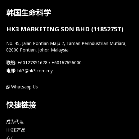
韩国生命科学
HK3 MARKETING SDN BHD (1185275T)
No. 45, Jalan Pontian Maju 2, Taman Perindustrian Mutiara,
82000 Pontian, Johor, Malaysia
联络:
+60127851678 / +60167656000
电邮:
hk3@hk3.com.my
Whatsapp Us
快捷链接
成为代理
HKIII产品
商店