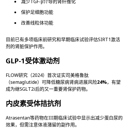
减少TGF-β介导的肾纤维化
保护足细胞功能
改善线粒体功能
目前已有多项临床前研究和早期临床试验评估SIRT1激活
剂的肾脏保护作用。
GLP-1受体激动剂
FLOW研究（2024）首次证实司美格鲁肽
（semaglutide）可降低糖尿病肾病进展风险
24%
，有望
成为继SGLT2i后的又一重要肾保护药物。
内皮素受体拮抗剂
Atrasentan等药物在III期临床试验中显示出减少蛋白尿的
效果，但需注意体液潴留的副作用。