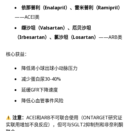
依那普利（Enalapril）、雷米普利（Ramipril）
——ACEI类
缬沙坦（Valsartan）、厄贝沙坦
（Irbesartan）、氯沙坦（Losartan）
——ARB类
核心获益：
降低肾小球出球小动脉压力
减少蛋白尿30-40%
延缓GFR下降速度
降低心血管事件风险
注意：
ACEI和ARB不可联合使用（ONTARGET研究证
实联用增加不良反应），但可与SGLT2抑制剂和非奈利酮