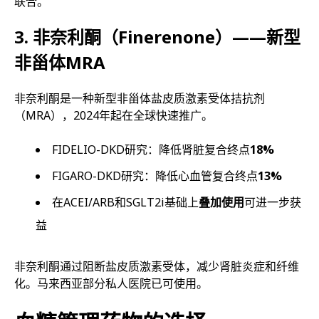
联合。
3. 非奈利酮（Finerenone）——新型
非甾体MRA
非奈利酮是一种新型非甾体盐皮质激素受体拮抗剂
（MRA），2024年起在全球快速推广。
FIDELIO-DKD研究：降低肾脏复合终点
18%
FIGARO-DKD研究：降低心血管复合终点
13%
在ACEI/ARB和SGLT2i基础上
叠加使用
可进一步获
益
非奈利酮通过阻断盐皮质激素受体，减少肾脏炎症和纤维
化。马来西亚部分私人医院已可使用。