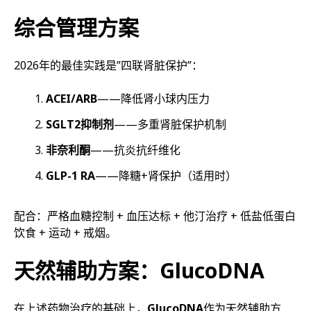
综合管理方案
2026年的最佳实践是”四联肾脏保护”：
ACEI/ARB
——降低肾小球内压力
SGLT2抑制剂
——多重肾脏保护机制
非奈利酮
——抗炎抗纤维化
GLP-1 RA
——降糖+肾保护（适用时）
配合：严格血糖控制 + 血压达标 + 他汀治疗 + 低盐低蛋白
饮食 + 运动 + 戒烟。
天然辅助方案：GlucoDNA
在上述药物治疗的基础上，
GlucoDNA
作为天然辅助方