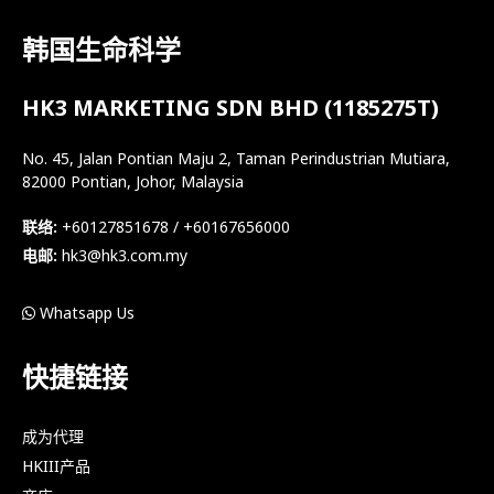
韩国生命科学
HK3 MARKETING SDN BHD (1185275T)
No. 45, Jalan Pontian Maju 2, Taman Perindustrian Mutiara,
82000 Pontian, Johor, Malaysia
联络:
+60127851678 / +60167656000
电邮:
hk3@hk3.com.my
Whatsapp Us
快捷链接
成为代理
HKIII产品