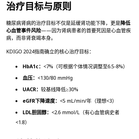
治疗目标与原则
糖尿病肾病的治疗目标不仅是延缓肾功能下降，更是
降低
心血管事件风险
——因为肾病患者的首要死因是心血管疾
病，而非肾衰竭本身。
KDIGO 2024指南确立的核心治疗目标：
HbA1c：
<7%（可根据个体情况调整至6.5-8%）
血压：
<130/80 mmHg
UACR：
较基线降低≥30%
eGFR下降速度：
<5 mL/min/年（理想<3）
LDL胆固醇：
<2.6 mmol/L（有心血管病史者
<1.8）