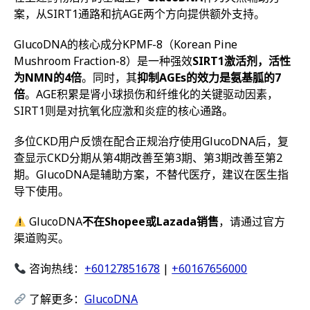
案，从SIRT1通路和抗AGE两个方向提供额外支持。
GlucoDNA的核心成分KPMF-8（Korean Pine
Mushroom Fraction-8）是一种强效
SIRT1激活剂，活性
为NMN的4倍
。同时，其
抑制AGEs的效力是氨基胍的7
倍
。AGE积累是肾小球损伤和纤维化的关键驱动因素，
SIRT1则是对抗氧化应激和炎症的核心通路。
多位CKD用户反馈在配合正规治疗使用GlucoDNA后，复
查显示CKD分期从第4期改善至第3期、第3期改善至第2
期。GlucoDNA是辅助方案，不替代医疗，建议在医生指
导下使用。
GlucoDNA
不在Shopee或Lazada销售
，请通过官方
渠道购买。
咨询热线：
+60127851678
|
+60167656000
了解更多：
GlucoDNA