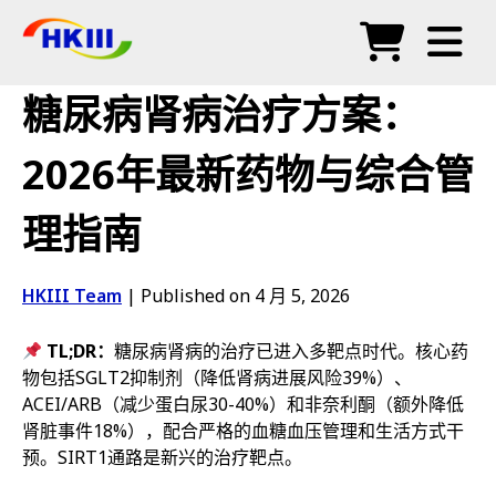
产品
糖尿病肾病治疗方案：
常见问题
2026年最新药物与综合管
博客
理指南
授权代理
商店
HKIII Team
|
Published on 4 月 5, 2026
TL;DR：
糖尿病肾病的治疗已进入多靶点时代。核心药
物包括SGLT2抑制剂（降低肾病进展风险39%）、
ACEI/ARB（减少蛋白尿30-40%）和非奈利酮（额外降低
肾脏事件18%），配合严格的血糖血压管理和生活方式干
预。SIRT1通路是新兴的治疗靶点。