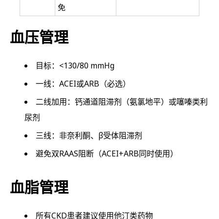
免
血压管理
目标：<130/80 mmHg
一线：ACEI或ARB（必选）
二线加用：钙通道阻滞剂（氨氯地平）或噻嗪类利
尿剂
三线：非奈利酮、β受体阻滞剂
避免双RAAS阻断（ACEI+ARB同时使用）
血脂管理
所有CKD患者建议使用他汀类药物