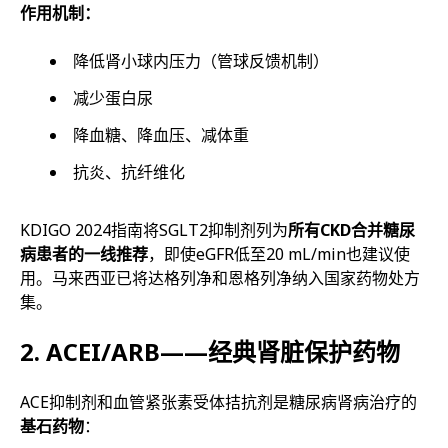
作用机制：
降低肾小球内压力（管球反馈机制）
减少蛋白尿
降血糖、降血压、减体重
抗炎、抗纤维化
KDIGO 2024指南将SGLT2抑制剂列为
所有CKD合并糖尿
病患者的一线推荐
，即使eGFR低至20 mL/min也建议使
用。马来西亚已将达格列净和恩格列净纳入国家药物处方
集。
2. ACEI/ARB——经典肾脏保护药物
ACE抑制剂和血管紧张素受体拮抗剂是糖尿病肾病治疗的
基石药物
：