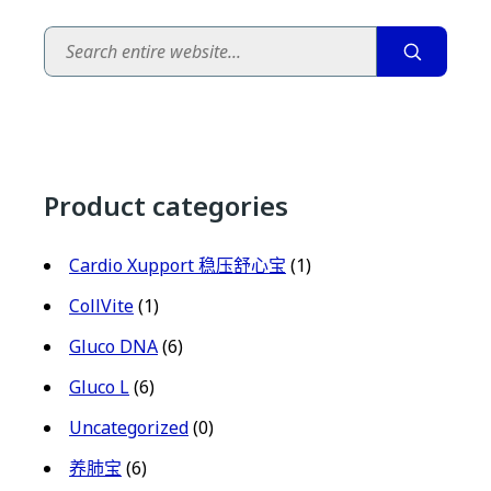
Search
Product categories
Cardio Xupport 稳压舒心宝
(1)
CollVite
(1)
Gluco DNA
(6)
Gluco L
(6)
Uncategorized
(0)
养肺宝
(6)