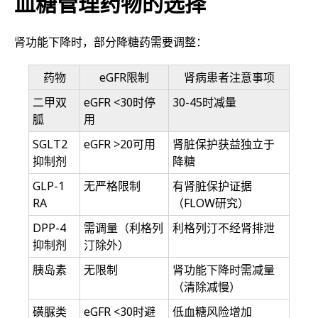
血糖管理药物的选择
肾功能下降时，部分降糖药需要调整：
药物
eGFR限制
肾病患者注意事项
二甲双
eGFR <30时停
30-45时减量
胍
用
SGLT2
eGFR >20可用
肾脏保护获益独立于
抑制剂
降糖
GLP-1
无严格限制
有肾脏保护证据
RA
（FLOW研究）
DPP-4
需调量（利格列
利格列汀不经肾排泄
抑制剂
汀除外）
胰岛素
无限制
肾功能下降时需减量
（清除减慢）
磺脲类
eGFR <30时避
低血糖风险增加