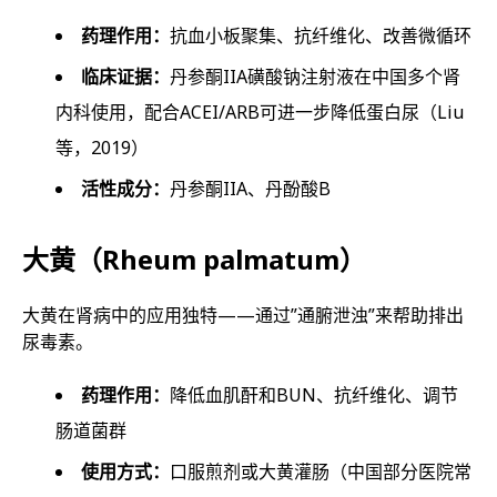
药理作用：
抗血小板聚集、抗纤维化、改善微循环
临床证据：
丹参酮IIA磺酸钠注射液在中国多个肾
内科使用，配合ACEI/ARB可进一步降低蛋白尿（Liu
等，2019）
活性成分：
丹参酮IIA、丹酚酸B
大黄（Rheum palmatum）
大黄在肾病中的应用独特——通过”通腑泄浊”来帮助排出
尿毒素。
药理作用：
降低血肌酐和BUN、抗纤维化、调节
肠道菌群
使用方式：
口服煎剂或大黄灌肠（中国部分医院常