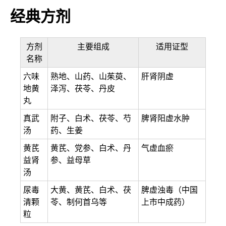
经典方剂
方剂
主要组成
适用证型
名称
六味
熟地、山药、山茱萸、
肝肾阴虚
地黄
泽泻、茯苓、丹皮
丸
真武
附子、白术、茯苓、芍
脾肾阳虚水肿
汤
药、生姜
黄芪
黄芪、党参、白术、丹
气虚血瘀
益肾
参、益母草
汤
尿毒
大黄、黄芪、白术、茯
脾虚浊毒（中国
清颗
苓、制何首乌等
上市中成药）
粒