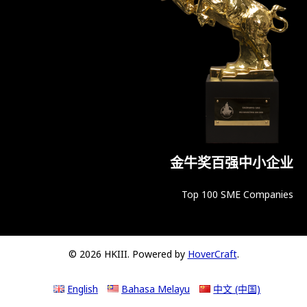
金牛奖百强中小企业
Top 100 SME Companies
© 2026 HKIII. Powered by
HoverCraft
.
English
Bahasa Melayu
中文 (中国)