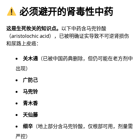
必须避开的肾毒性中药
这是生死攸关的知识点。
以下中药含马兜铃酸
（aristolochic acid），已被明确证实导致不可逆肾损伤
和尿路上皮癌：
关木通
（已被中国药典删除，但仍可能在老方剂中
出现）
广防己
马兜铃
青木香
天仙藤
细辛
（地上部分含马兜铃酸，仅根部可用，剂量需
严控）