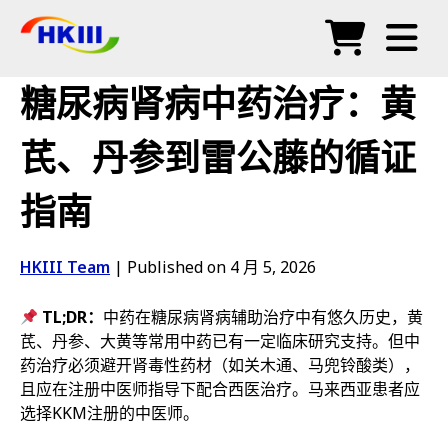
产品
糖尿病肾病中药治疗：黄
常见问题
芪、丹参到雷公藤的循证
博客
指南
授权代理
商店
HKIII Team
|
Published on 4 月 5, 2026
TL;DR：
中药在糖尿病肾病辅助治疗中有悠久历史，黄
芪、丹参、大黄等常用中药已有一定临床研究支持。但中
药治疗必须避开肾毒性药材（如关木通、马兜铃酸类），
且应在注册中医师指导下配合西医治疗。马来西亚患者应
选择KKM注册的中医师。