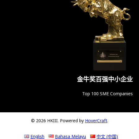
金牛奖百强中小企业
Top 100 SME Companies
© 2026 HKIII. Powered by
HoverCraft
.
English
Bahasa Melayu
中文 (中国)