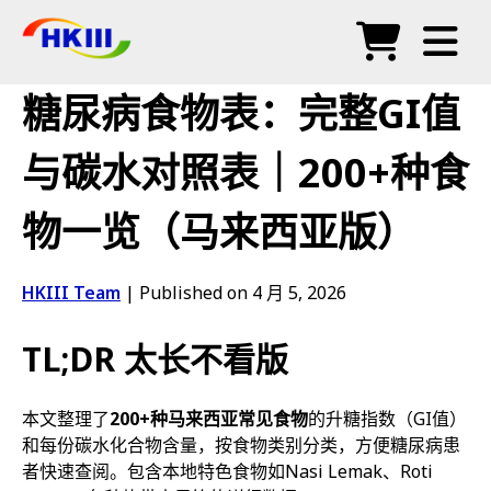
产品
糖尿病食物表：完整GI值
常见问题
与碳水对照表｜200+种食
博客
物一览（马来西亚版）
授权代理
商店
HKIII Team
|
Published on 4 月 5, 2026
TL;DR 太长不看版
本文整理了
200+种马来西亚常见食物
的升糖指数（GI值）
和每份碳水化合物含量，按食物类别分类，方便糖尿病患
者快速查阅。包含本地特色食物如Nasi Lemak、Roti