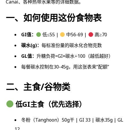
Canai、各种热带水果等的详细数据。
一、如何使用这份食物表
GI值：
低≤55 |
中56-69 |
高≥70
碳水(g)：
每标准份量的碳水化合物克数
GL值：
升糖负荷=GI×碳水÷100（越低越好）
每餐碳水控制在30-45g，用这张表来”配额”
二、主食/谷物类
低GI主食（优先选择）
冬粉（Tanghoon）50g干 | GI 33 | 碳水35g | GL
12