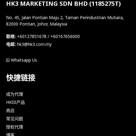
HK3 MARKETING SDN BHD (1185275T)
No. 45, Jalan Pontian Maju 2, Taman Perindustrian Mutiara,
82000 Pontian, Johor, Malaysia
联络:
+60127851678 / +60167656000
电邮:
hk3@hk3.com.my
Whatsapp Us
快捷链接
成为代理
HKIII产品
商店
常见问题
授权代理
博客