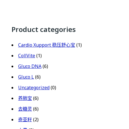
Product categories
Cardio Xupport 稳压舒心宝
(1)
CollVite
(1)
Gluco DNA
(6)
Gluco L
(6)
Uncategorized
(0)
养肺宝
(6)
去糖灵
(6)
奇亚籽
(2)