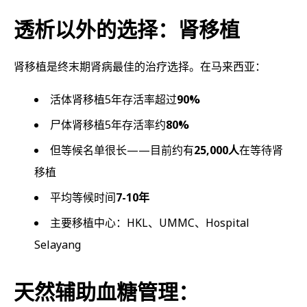
透析以外的选择：肾移植
肾移植是终末期肾病最佳的治疗选择。在马来西亚：
活体肾移植5年存活率超过
90%
尸体肾移植5年存活率约
80%
但等候名单很长——目前约有
25,000人
在等待肾
移植
平均等候时间
7-10年
主要移植中心：HKL、UMMC、Hospital
Selayang
天然辅助血糖管理：