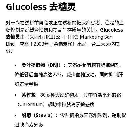
Glucoless 去糖灵
对于尚在透析前阶段或正在透析的糖尿病患者，稳定的血
糖控制是延缓肾损伤和提高生存质量的关键。
Glucoless
去糖灵
由马来西亚HKIII公司（HK3 Marketing Sdn
Bhd，成立于2003年，柔佛笨珍）出品，含三大天然成
分：
桑叶提取物（DNJ）：
天然α-葡萄糖苷酶抑制剂，
降低餐后血糖高达27%，减少血糖波动，同时抑制肝
脏过量释糖
紫竹盐：
80多种天然矿物质，其中竹盐来源的铬
（Chromium）帮助维持胰岛素敏感度
甜菊（Stevia）：
零升糖指数天然甜味剂，辅助促
进胰岛素分泌