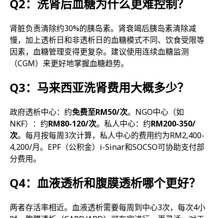
Q2：洗肾后血糖为什么更难控制？
肾脏负责清除约30%的胰岛素。肾衰竭后胰岛素清除减
慢，加上透析日和非透析日的血糖模式不同、饮食受限等
因素，血糖管理变得更复杂。建议使用连续血糖监测
（CGM）来更好地掌握血糖趋势。
Q3：马来西亚洗肾费用大概多少？
政府透析中心：约
免费至RM50/次
。NGO中心（如
NKF）：约
RM80-120/次
。私人中心：约
RM200-350/
次
。每月按每周3次计算，私人中心的费用约为RM2,400-
4,200/月。EPF（公积金）i-Sinar和SOCSO可协助支付部
分费用。
Q4：血液透析和腹膜透析哪个更好？
两者存活率相近。血液透析需要每周到中心3次，每次4小