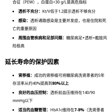
合征（PEW），白蛋白<30 g/L是高危指标
透析不充分：
Kt/V低于1.2提示透析不够充分
感染：
透析通路感染是主要并发症，也是住院和死
亡的重要原因
周围血管疾病和足部问题：
糖尿病足+透析=截肢风
险极高
延长寿命的保护因素
肾移植：
成功的肾移植可将糖尿病洗肾患者的5年
存活率从约40%提高到
80%以上
良好的血压控制：
透析前血压维持在140/90
mmHg以下
适当的血糖管理：
HbA1c维持在
7-8%
（洗肾患者