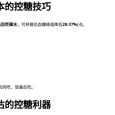
本的控糖技巧
最后吃碳水
，可将餐后血糖峰值降低
28-37%
[4]
。
和肉吃，饭最后吃。
估的控糖利器