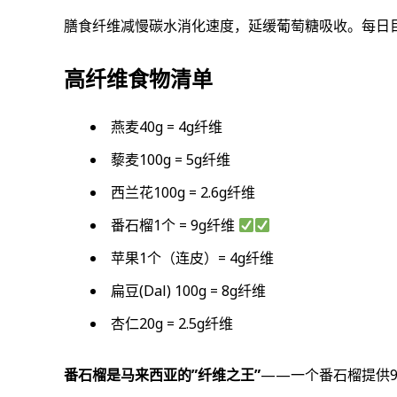
膳食纤维减慢碳水消化速度，延缓葡萄糖吸收。每日
高纤维食物清单
燕麦40g = 4g纤维
藜麦100g = 5g纤维
西兰花100g = 2.6g纤维
番石榴1个 = 9g纤维
苹果1个（连皮）= 4g纤维
扁豆(Dal) 100g = 8g纤维
杏仁20g = 2.5g纤维
番石榴是马来西亚的”纤维之王”
——一个番石榴提供9