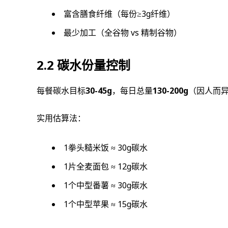
富含膳食纤维（每份≥3g纤维）
最少加工（全谷物 vs 精制谷物）
2.2 碳水份量控制
每餐碳水目标
30-45g
，每日总量
130-200g
（因人而
实用估算法：
1拳头糙米饭 ≈ 30g碳水
1片全麦面包 ≈ 12g碳水
1个中型番薯 ≈ 30g碳水
1个中型苹果 ≈ 15g碳水