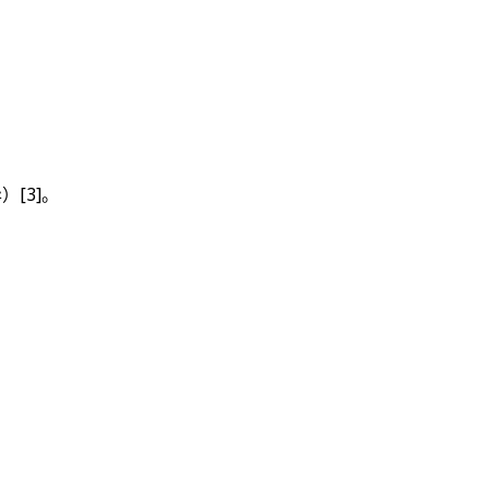
异）
[3]
。