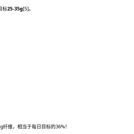
目标
25-35g
[5]
。
g纤维，相当于每日目标的36%！