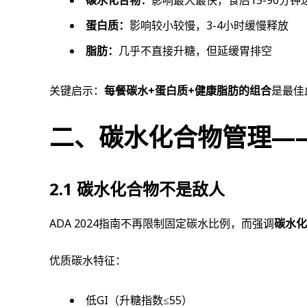
碳水化合物：
影响最大最快，食后15-90分钟
蛋白质：
影响较小较慢，3-4小时缓慢释放
脂肪：
几乎不直接升糖，但延缓胃排空
关键启示：
每餐碳水+蛋白质+健康脂肪的组合
是最佳
二、碳水化合物管理—
2.1 碳水化合物不是敌人
ADA 2024指南不再限制固定碳水比例，而强调
碳水化
优质碳水特征：
低GI（升糖指数≤55）