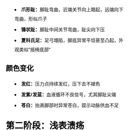
爪形趾：
脚趾弯曲，近端关节向上翘起，远端向下
弯曲，形似爪子
锤状趾：
脚趾中间关节弯曲，趾尖向下压
夏科氏足：
足弓塌陷，脚底异常平坦甚至凸起，外
观类似”摇椅底部”
颜色变化
发红：
压力点持续发红，压下去不褪色
发紫/发蓝：
血液循环不良信号，尤其脚趾尖端
苍白：
抬高脚部时异常苍白，提示动脉供血不足
第二阶段：浅表溃疡