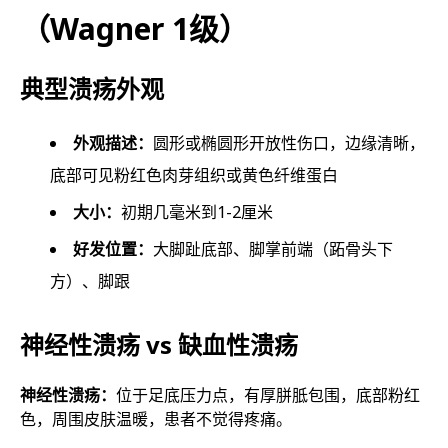
（Wagner 1级）
典型溃疡外观
外观描述：
圆形或椭圆形开放性伤口，边缘清晰，
底部可见粉红色肉芽组织或黄色纤维蛋白
大小：
初期几毫米到1-2厘米
好发位置：
大脚趾底部、脚掌前端（跖骨头下
方）、脚跟
神经性溃疡 vs 缺血性溃疡
神经性溃疡：
位于足底压力点，有厚胼胝包围，底部粉红
色，周围皮肤温暖，患者不觉得疼痛。