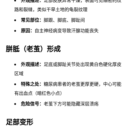
外观描述：
足部皮肤异常干燥，表面可见细密的纹
路和裂缝，类似干旱土地的龟裂纹理
常见部位：
脚跟、脚底、脚趾间
原因：
自主神经病变导致汗腺功能丧失
胼胝（老茧）形成
外观描述：
足底或脚趾关节处出现黄白色硬化厚皮
区域
特殊之处：
糖尿病患者的老茧更厚更硬，中心可能
有出血点（暗红色小点）
危险信号：
老茧下方可能隐藏深层溃疡
足部变形