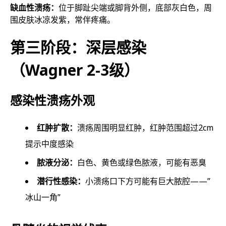
缺血性溃疡：
位于脚趾尖端或脚背外侧，底部灰白色，周
围皮肤冰凉发紫，常伴疼痛。
第三阶段：深层感染
（Wagner 2-3级）
感染性溃疡外观
红肿扩散：
溃疡周围明显红肿，红肿范围超过2cm
提示中度感染
脓液分泌：
白色、黄色或绿色脓液，可能有恶臭
潜行性感染：
小溃疡口下方可能有巨大脓腔——”
冰山一角”