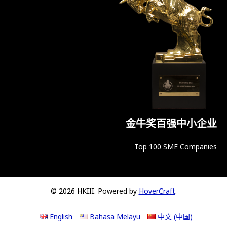
金牛奖百强中小企业
Top 100 SME Companies
© 2026 HKIII. Powered by
HoverCraft
.
English
Bahasa Melayu
中文 (中国)