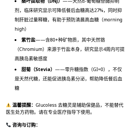
桑叶提取物（DNJ）
——天然α-葡萄糖苷酶抑制
剂，临床研究显示可降低餐后血糖高达27%，同时抑
制肝脏过量释糖，有助于预防清晨高血糖（morning
high）
紫竹盐
——含80+种矿物质，其中天然铬
（Chromium）来源于竹盐本身，研究显示4周内可提
高胰岛素敏感度
甜菊（Stevia）
——零升糖指数（GI=0），不仅
是天然代糖，还能促进胰岛素分泌，帮助降低餐后血
糖
温馨提醒：
Glucoless 去糖灵是辅助保健品，不能替代
医生处方药物。请在专业医疗指导下使用。
咨询与订购：