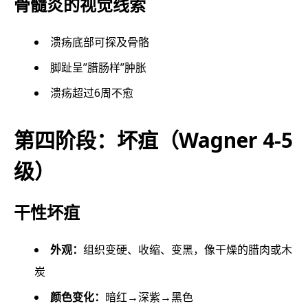
骨髓炎的视觉线索
溃疡底部可探及骨骼
脚趾呈”腊肠样”肿胀
溃疡超过6周不愈
第四阶段：坏疽（Wagner 4-5
级）
干性坏疽
外观：
组织变硬、收缩、变黑，像干燥的腊肉或木
炭
颜色变化：
暗红→深紫→黑色