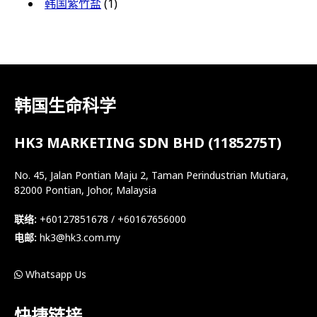
韩国紫竹盐
(1)
韩国生命科学
HK3 MARKETING SDN BHD (1185275T)
No. 45, Jalan Pontian Maju 2, Taman Perindustrian Mutiara,
82000 Pontian, Johor, Malaysia
联络:
+60127851678 / +60167656000
电邮:
hk3@hk3.com.my
Whatsapp Us
快捷链接