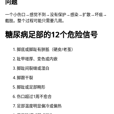
问题
一个小伤口→感觉不到→没有保护→感染→扩散→坏疽→
截肢。整个过程可能只需要几周。
糖尿病足部的12个危险信号
脚底或脚趾有胼胝（硬皮/老茧）
趾甲增厚、变色或内嵌
脚趾间裂缝或湿白
脚跟干裂
脚趾或足部畸形
伤口超过1周不愈合
足部温度明显偏冷或偏热