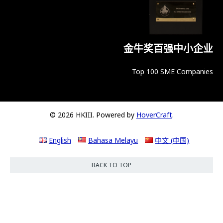
金牛奖百强中小企业
Top 100 SME Companies
© 2026 HKIII. Powered by
HoverCraft
.
English
Bahasa Melayu
中文 (中国)
BACK TO TOP