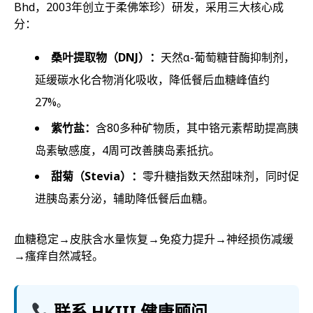
Bhd，2003年创立于柔佛笨珍）研发，采用三大核心成
分：
桑叶提取物（DNJ）：
天然α-葡萄糖苷酶抑制剂，
延缓碳水化合物消化吸收，降低餐后血糖峰值约
27%。
紫竹盐：
含80多种矿物质，其中铬元素帮助提高胰
岛素敏感度，4周可改善胰岛素抵抗。
甜菊（Stevia）：
零升糖指数天然甜味剂，同时促
进胰岛素分泌，辅助降低餐后血糖。
血糖稳定→皮肤含水量恢复→免疫力提升→神经损伤减缓
→瘙痒自然减轻。
联系 HKIII 健康顾问