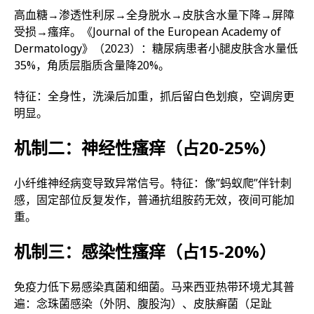
高血糖→渗透性利尿→全身脱水→皮肤含水量下降→屏障
受损→瘙痒。《Journal of the European Academy of
Dermatology》（2023）：糖尿病患者小腿皮肤含水量低
35%，角质层脂质含量降20%。
特征：全身性，洗澡后加重，抓后留白色划痕，空调房更
明显。
机制二：神经性瘙痒（占20-25%）
小纤维神经病变导致异常信号。特征：像”蚂蚁爬”伴针刺
感，固定部位反复发作，普通抗组胺药无效，夜间可能加
重。
机制三：感染性瘙痒（占15-20%）
免疫力低下易感染真菌和细菌。马来西亚热带环境尤其普
遍：念珠菌感染（外阴、腹股沟）、皮肤癣菌（足趾