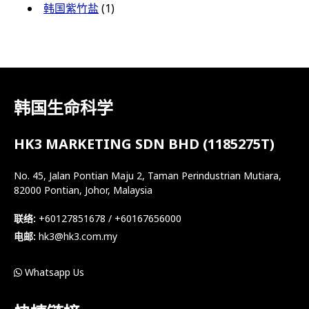
韩国紫竹盐
(1)
韩国生命科学
HK3 MARKETING SDN BHD (1185275T)
No. 45, Jalan Pontian Maju 2, Taman Perindustrian Mutiara,
82000 Pontian, Johor, Malaysia
联络:
+60127851678 / +60167656000
电邮:
hk3@hk3.com.my
Whatsapp Us