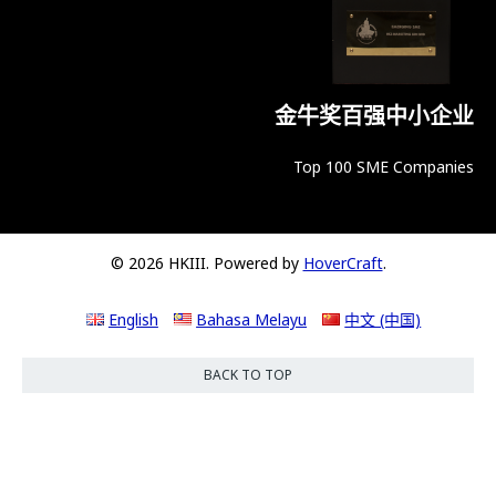
金牛奖百强中小企业
Top 100 SME Companies
© 2026 HKIII. Powered by
HoverCraft
.
English
Bahasa Melayu
中文 (中国)
BACK TO TOP