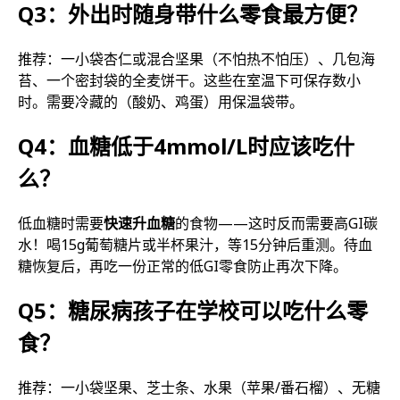
Q3：外出时随身带什么零食最方便？
推荐：一小袋杏仁或混合坚果（不怕热不怕压）、几包海
苔、一个密封袋的全麦饼干。这些在室温下可保存数小
时。需要冷藏的（酸奶、鸡蛋）用保温袋带。
Q4：血糖低于4mmol/L时应该吃什
么？
低血糖时需要
快速升血糖
的食物——这时反而需要高GI碳
水！喝15g葡萄糖片或半杯果汁，等15分钟后重测。待血
糖恢复后，再吃一份正常的低GI零食防止再次下降。
Q5：糖尿病孩子在学校可以吃什么零
食？
推荐：一小袋坚果、芝士条、水果（苹果/番石榴）、无糖