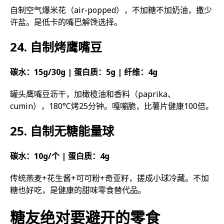
自制空气爆米花（air-popped），不加糖不加奶油，撒少
许盐。是低卡的嘴巴解馋选择。
24. 自制烤鹰嘴豆
碳水：15g/30g | 蛋白质：5g | 纤维：4g
罐头鹰嘴豆沥干，加橄榄油和香料（paprika、
cumin），180°C烤25分钟。嘎嘣脆，比薯片健康100倍。
25. 自制无糖能量球
碳水：10g/个 | 蛋白质：4g
传统燕麦+花生酱+可可粉+奇亚籽，搓成小球冷藏。不加
糖也好吃，是健康的甜味零食替代品。
糖友绝对要避开的零食