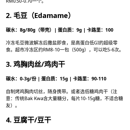
RM0.50-0.70一个。
2. 毛豆（Edamame）
碳水：8g/80g（带壳）| 蛋白质：9g | 卡路里：100
冷冻毛豆微波解冻后撒盐即食，是高蛋白低GI的超级零
食。超市冷冻区约RM8-10一包（500g），可以吃5-6次。
3. 鸡胸肉丝/鸡肉干
碳水：0-3g/份 | 蛋白质：15g | 卡路里：90-110
自制烤鸡胸肉切丝，随身携带。或者选低糖鸡肉干（注
意：传统Bak Kwa含大量糖分，每片10-15g糖，不适合糖
友）。
4. 豆腐干/豆干