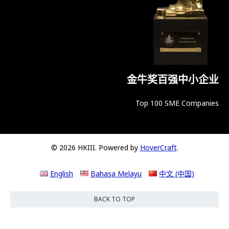
金牛奖百强中小企业
Top 100 SME Companies
© 2026 HKIII. Powered by
HoverCraft
.
English
Bahasa Melayu
中文 (中国)
BACK TO TOP