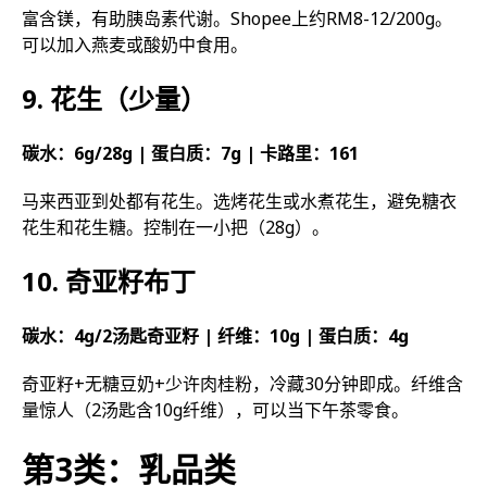
富含镁，有助胰岛素代谢。Shopee上约RM8-12/200g。
可以加入燕麦或酸奶中食用。
9. 花生（少量）
碳水：6g/28g | 蛋白质：7g | 卡路里：161
马来西亚到处都有花生。选烤花生或水煮花生，避免糖衣
花生和花生糖。控制在一小把（28g）。
10. 奇亚籽布丁
碳水：4g/2汤匙奇亚籽 | 纤维：10g | 蛋白质：4g
奇亚籽+无糖豆奶+少许肉桂粉，冷藏30分钟即成。纤维含
量惊人（2汤匙含10g纤维），可以当下午茶零食。
第3类：乳品类