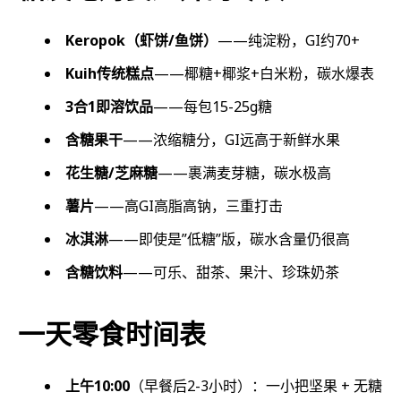
Keropok（虾饼/鱼饼）
——纯淀粉，GI约70+
Kuih传统糕点
——椰糖+椰浆+白米粉，碳水爆表
3合1即溶饮品
——每包15-25g糖
含糖果干
——浓缩糖分，GI远高于新鲜水果
花生糖/芝麻糖
——裹满麦芽糖，碳水极高
薯片
——高GI高脂高钠，三重打击
冰淇淋
——即使是”低糖”版，碳水含量仍很高
含糖饮料
——可乐、甜茶、果汁、珍珠奶茶
一天零食时间表
上午10:00
（早餐后2-3小时）：一小把坚果 + 无糖