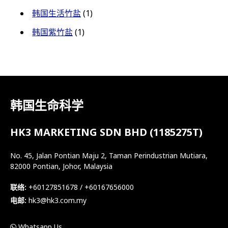
韩国生活竹盐
(1)
韩国紫竹盐
(1)
韩国生命科学
HK3 MARKETING SDN BHD (1185275T)
No. 45, Jalan Pontian Maju 2, Taman Perindustrian Mutiara,
82000 Pontian, Johor, Malaysia
联络:
+60127851678 / +60167656000
电邮:
hk3@hk3.com.my
Whatsapp Us