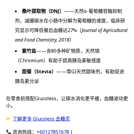
桑叶提取物（DNJ）
——天然α-葡萄糖苷酶抑制
剂，减缓碳水在小肠中分解为葡萄糖的速度，临床研
究显示可降低餐后血糖达27%（
Journal of Agricultural
and Food Chemistry, 2018
）
紫竹盐
——含80多种矿物质，天然铬
（Chromium）有助于提高胰岛素敏感度
甜菊（Stevia）
——零GI天然甜味剂，有助促进
胰岛素分泌
在零食前搭配Glucoless，让碳水消化更平缓，血糖波动更
小。
了解更多 Glucoless 去糖灵
咨询热线：
+60127851678
|