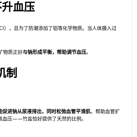
不升血压
Cl），且为了防潮添加了铝等化学物质。当人体摄入过
。
矿物质正好
与钠形成平衡，帮助调节血压
。
机制
能促进钠从尿液排出，同时松弛血管平滑肌
，帮助血管扩
高血压——竹盐恰好提供了天然的比例。