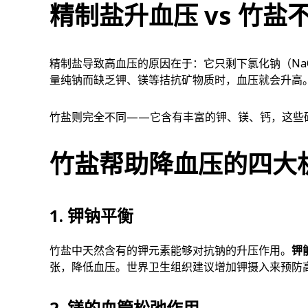
精制盐升血压 vs 竹盐
精制盐导致高血压的原因在于：它只剩下氯化钠（Na
量纯钠而缺乏钾、镁等拮抗矿物质时，血压就会升高
竹盐则完全不同——它含有丰富的钾、镁、钙，这些
竹盐帮助降血压的四大
1. 钾钠平衡
竹盐中天然含有的钾元素能够对抗钠的升压作用。
钾
张，降低血压。世界卫生组织建议增加钾摄入来预防
2. 镁的血管松弛作用