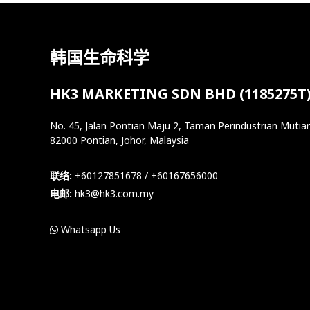
韩国生命科学
HK3 MARKETING SDN BHD (1185275T
No. 45, Jalan Pontian Maju 2, Taman Perindustrian Mutiar
82000 Pontian, Johor, Malaysia
联络:
+60127851678 / +60167656000
电邮:
hk3@hk3.com.my
Whatsapp Us