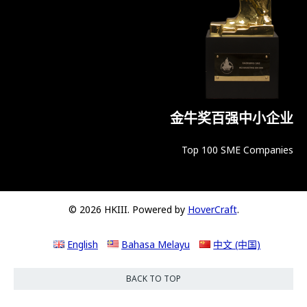
金牛奖百强中小企业
Top 100 SME Companies
© 2026 HKIII. Powered by
HoverCraft
.
English
Bahasa Melayu
中文 (中国)
BACK TO TOP