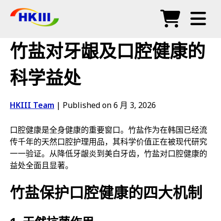
产品
竹盐对牙龈及口腔健康的
常见问题
科学益处
博客
HKIII Team
|
Published on 6 月 3, 2026
授权代理
口腔健康是全身健康的重要窗口。竹盐作为在韩国已经流
商店
传千年的天然口腔护理用品，其科学价值正在被现代研究
一一验证。从降低牙龈炎到美白牙齿，竹盐对口腔健康的
益处全面且显著。
竹盐保护口腔健康的四大机制