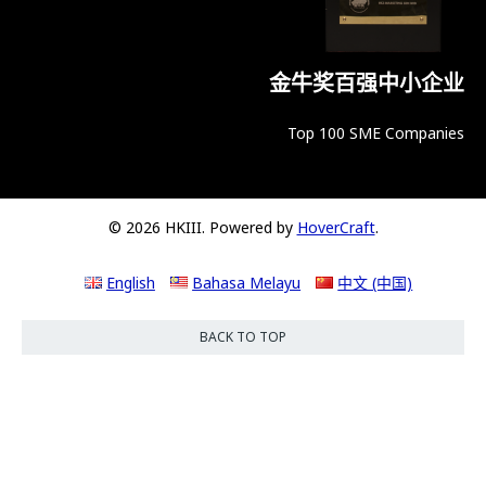
金牛奖百强中小企业
Top 100 SME Companies
© 2026 HKIII. Powered by
HoverCraft
.
English
Bahasa Melayu
中文 (中国)
BACK TO TOP