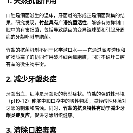
1. 天然抗菌作用
口腔是细菌滋生的温床，牙菌斑的形成正是细菌聚集的结
果。研究发现，
竹盐具有广谱抗菌活性
，能够有效抑制口
腔中的有害细菌，包括导致龋齿的变异链球菌和引起牙周
病的牙龈卟啉单胞菌。
竹盐的抗菌机制不同于化学漱口水——它通过高渗透压和
矿物质离子的协同作用破坏细菌细胞膜，同时不破坏口腔
有益的微生物平衡。
2. 减少牙龈炎症
牙龈出血、红肿是牙龈炎的典型症状。竹盐的强碱性环境
（pH9-12）能够中和口腔中的酸性物质，减轻酸性环境对
牙龈的刺激和腐蚀。同时，
竹盐的抗炎特性有助于减少牙
龈炎症反应
，促进牙龈组织健康。
3. 清除口腔毒素