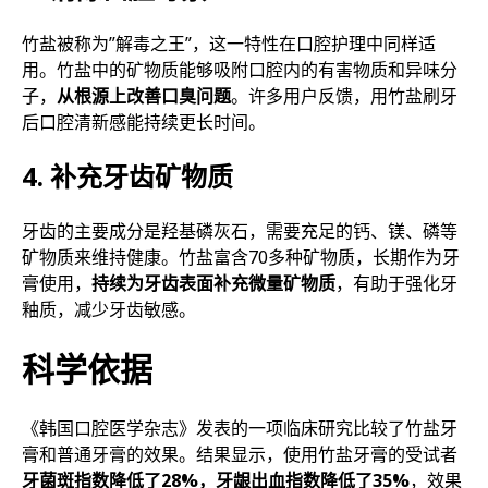
竹盐被称为”解毒之王”，这一特性在口腔护理中同样适
用。竹盐中的矿物质能够吸附口腔内的有害物质和异味分
子，
从根源上改善口臭问题
。许多用户反馈，用竹盐刷牙
后口腔清新感能持续更长时间。
4. 补充牙齿矿物质
牙齿的主要成分是羟基磷灰石，需要充足的钙、镁、磷等
矿物质来维持健康。竹盐富含70多种矿物质，长期作为牙
膏使用，
持续为牙齿表面补充微量矿物质
，有助于强化牙
釉质，减少牙齿敏感。
科学依据
《韩国口腔医学杂志》发表的一项临床研究比较了竹盐牙
膏和普通牙膏的效果。结果显示，使用竹盐牙膏的受试者
牙菌斑指数降低了28%，牙龈出血指数降低了35%
，效果