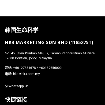
韩国生命科学
HK3 MARKETING SDN BHD (1185275T)
No. 45, Jalan Pontian Maju 2, Taman Perindustrian Mutiara,
82000 Pontian, Johor, Malaysia
联络:
+60127851678 / +60167656000
电邮:
hk3@hk3.com.my
Whatsapp Us
快捷链接