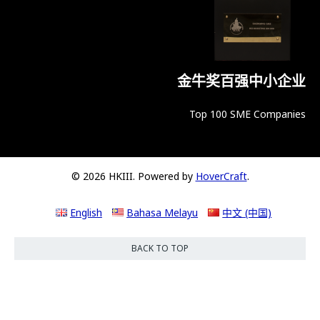
金牛奖百强中小企业
Top 100 SME Companies
© 2026 HKIII. Powered by
HoverCraft
.
English
Bahasa Melayu
中文 (中国)
BACK TO TOP