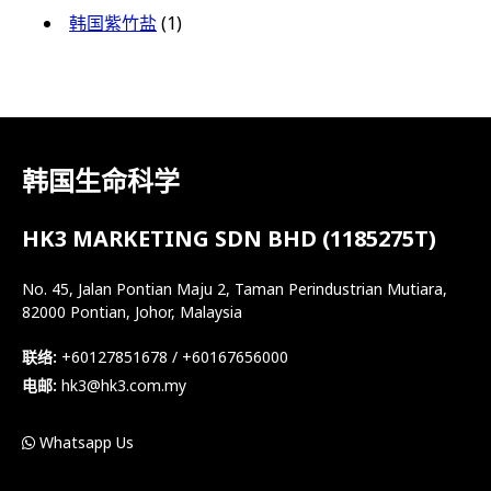
韩国紫竹盐
(1)
韩国生命科学
HK3 MARKETING SDN BHD (1185275T)
No. 45, Jalan Pontian Maju 2, Taman Perindustrian Mutiara,
82000 Pontian, Johor, Malaysia
联络:
+60127851678 / +60167656000
电邮:
hk3@hk3.com.my
Whatsapp Us